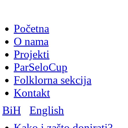
Početna
O nama
Projekti
ParSeloCup
Folklorna sekcija
Kontakt
BiH
English
Kako i zašto donirati?