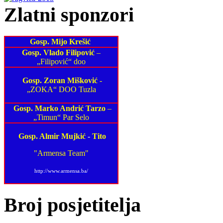
Zlatni sponzori
Gosp. Mijo Krešić
Gosp. Vlado Filipović
–
„Filipović“ doo
Gosp. Zoran Mišković
-
„ZOKA“ DOO Tuzla
Gosp. Marko Andrić Tarzo
–
„Timun“ Par Selo
Gosp. Almir Mujkić
-
Tito
"Armensa Team"
http://www.armensa.ba/
Broj posjetitelja