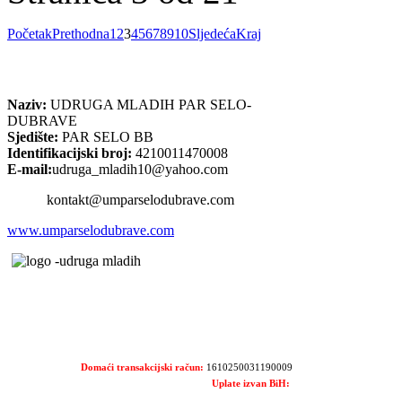
Početak
Prethodna
1
2
3
4
5
6
7
8
9
10
Sljedeća
Kraj
Naziv:
UDRUGA MLADIH PAR SELO-
DUBRAVE
Sjedište:
PAR SELO BB
Identifikacijski broj:
4210011470008
E-mail:
udruga_mladih10@yahoo.com
kontakt@umparselodubrave.com
www.umparselodubrave.com
Domaći transakcijski račun:
1610250031190009
Uplate izvan BiH: