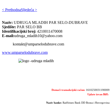
< Prethodna
Sljedeća >
Naziv:
UDRUGA MLADIH PAR SELO-DUBRAVE
Sjedište:
PAR SELO BB
Identifikacijski broj:
4210011470008
E-mail:
udruga_mladih10@yahoo.com
kontakt@umparselodubrave.com
www.umparselodubrave.com
Domaći transakcijski račun:
1610250031190009
Uplate izvan BiH:
Naziv banke:
Raiffeisen Bank DD Bosna i Hercegovina