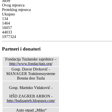
Jučer
Ovog mjeseca
Proteklog mjeseca
Ukupno
134
1464
16057
44033
1977324
Partneri i donatori
Fondacija Tuzlanske zajednice –
http://www.fondacijatz.org/
Gosp. Davor Divković -
MANAGER Traktionssysteme
Bosnia doo Tuzla
Gosp. Marinko Vidaković -
HŠD ZAGREB ARBON -
http://hsdzagreb.blogspot.com/
Auto otpad „Miko“