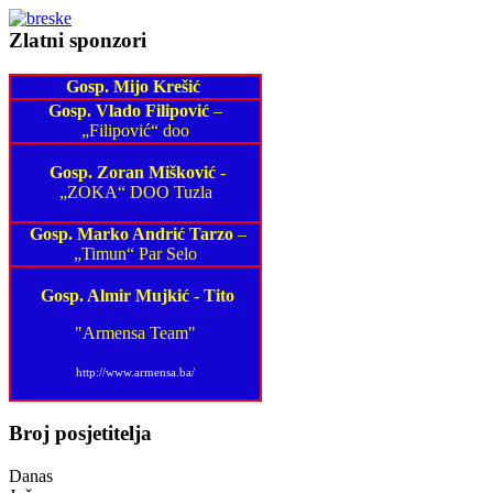
Zlatni sponzori
Gosp. Mijo Krešić
Gosp. Vlado Filipović
–
„Filipović“ doo
Gosp. Zoran Mišković
-
„ZOKA“ DOO Tuzla
Gosp. Marko Andrić Tarzo
–
„Timun“ Par Selo
Gosp. Almir Mujkić
-
Tito
"Armensa Team"
http://www.armensa.ba/
Broj posjetitelja
Danas