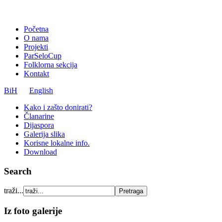
Početna
O nama
Projekti
ParSeloCup
Folklorna sekcija
Kontakt
BiH
English
Kako i zašto donirati?
Članarine
Dijaspora
Galerija slika
Korisne lokalne info.
Download
Search
traži...
Iz foto galerije