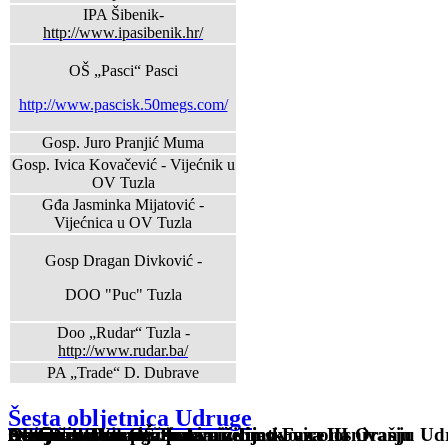
IPA Šibenik-
http://www.ipasibenik.hr/
OŠ „Pasci“ Pasci
http://www.pascisk.50megs.com/
Gosp. Juro Pranjić Muma
Gosp. Ivica Kovačević - Vijećnik u
OV Tuzla
Gđa Jasminka Mijatović -
Vijećnica u OV Tuzla
Gosp Dragan Divković -
DOO "Puc" Tuzla
Doo „Rudar“ Tuzla -
http://www.rudar.ba/
PA „Trade“ D. Dubrave
Šesta obljetnica Udruge
Sveti Nikola u OŠ Pasci
Osnovana Udruga žena
Održan sastanak žena sa inicijativom o osnivanju Ud
Autobuska stanica kakvu želimo-Faza III
Akcija asfaltiranja puta niz Ljeskovice na Orašju
Sveti Nikola u OŠ Pasci
Obilježen Dan penzionera
Autobuska stanica kakvu želimo-Faza II
Autobuska stanica kakvu želimo