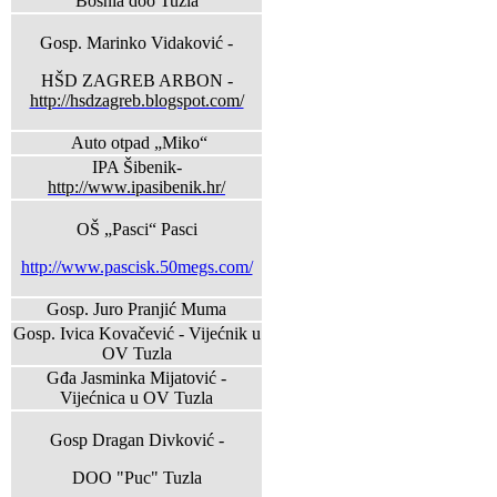
Bosnia doo Tuzla
Gosp. Marinko Vidaković -
HŠD ZAGREB ARBON -
http://hsdzagreb.blogspot.com/
Auto otpad „Miko“
IPA Šibenik-
http://www.ipasibenik.hr/
OŠ „Pasci“ Pasci
http://www.pascisk.50megs.com/
Gosp. Juro Pranjić Muma
Gosp. Ivica Kovačević - Vijećnik u
OV Tuzla
Gđa Jasminka Mijatović -
Vijećnica u OV Tuzla
Gosp Dragan Divković -
DOO "Puc" Tuzla