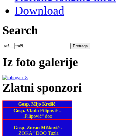
Download
Search
traži...
Iz foto galerije
Zlatni sponzori
Gosp. Mijo Krešić
Gosp. Vlado Filipović
–
„Filipović“ doo
Gosp. Zoran Mišković
-
„ZOKA“ DOO Tuzla