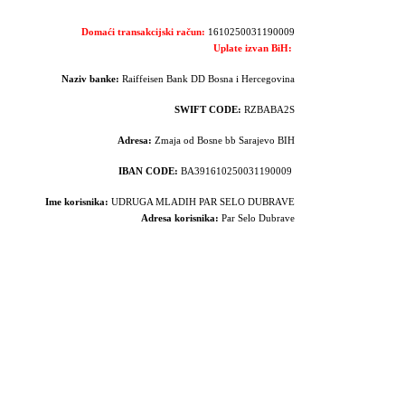
Domaći transakcijski račun:
1610250031190009
Uplate izvan BiH:
Naziv banke:
Raiffeisen Bank DD Bosna i Hercegovina
SWIFT CODE:
RZBABA2S
Adresa:
Zmaja od Bosne bb Sarajevo BIH
IBAN CODE:
BA391610250031190009
Ime korisnika:
UDRUGA MLADIH PAR SELO DUBRAVE
Adresa korisnika:
Par Selo Dubrave