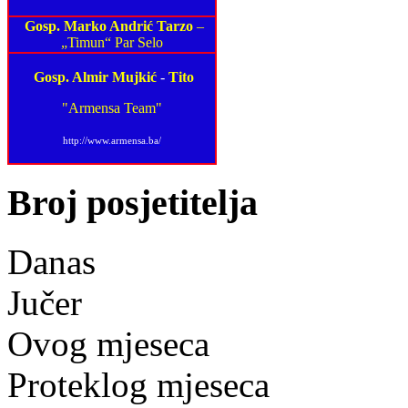
Gosp. Marko Andrić Tarzo
–
„Timun“ Par Selo
Gosp. Almir Mujkić
-
Tito
"Armensa Team"
http://www.armensa.ba/
Broj posjetitelja
Danas
Jučer
Ovog mjeseca
Proteklog mjeseca