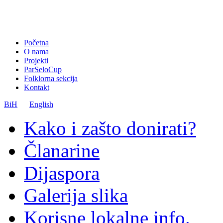
Početna
O nama
Projekti
ParSeloCup
Folklorna sekcija
Kontakt
BiH
English
Kako i zašto donirati?
Članarine
Dijaspora
Galerija slika
Korisne lokalne info.