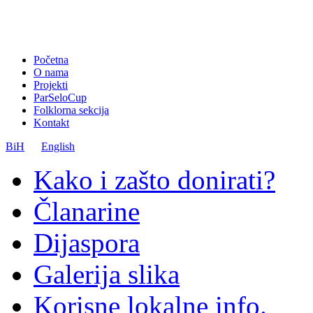
Početna
O nama
Projekti
ParSeloCup
Folklorna sekcija
Kontakt
BiH
English
Kako i zašto donirati?
Članarine
Dijaspora
Galerija slika
Korisne lokalne info.