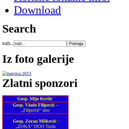
Download
Search
traži...
Iz foto galerije
Zlatni sponzori
Gosp. Mijo Krešić
Gosp. Vlado Filipović
–
„Filipović“ doo
Gosp. Zoran Mišković
-
„ZOKA“ DOO Tuzla