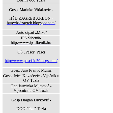
Bosnia doo Tuzla
Gosp. Marinko Vidaković -
HŠD ZAGREB ARBON -
http://hsdzagreb.blogspot.com/
Auto otpad „Miko“
IPA Šibenik-
http://www.ipasibenik.hr/
OŠ „Pasci“ Pasci
http://www.pascisk.50megs.com/
Gosp. Juro Pranjić Muma
Gosp. Ivica Kovačević - Vijećnik u
OV Tuzla
Gđa Jasminka Mijatović -
Vijećnica u OV Tuzla
Gosp Dragan Divković -
DOO "Puc" Tuzla