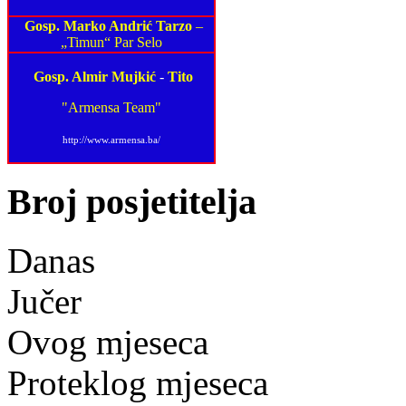
Gosp. Marko Andrić Tarzo
–
„Timun“ Par Selo
Gosp. Almir Mujkić
-
Tito
"Armensa Team"
http://www.armensa.ba/
Broj posjetitelja
Danas
Jučer
Ovog mjeseca
Proteklog mjeseca