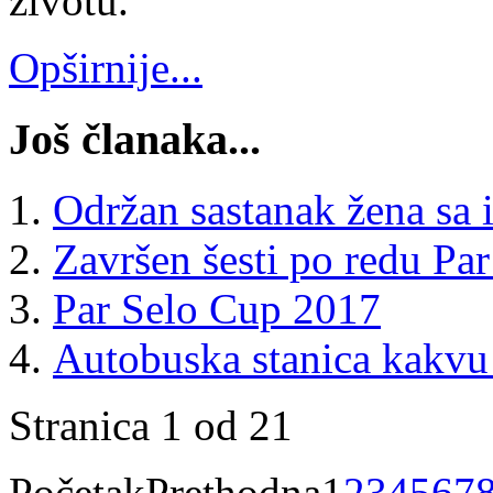
životu.
Opširnije...
Još članaka...
Održan sastanak žena sa 
Završen šesti po redu Pa
Par Selo Cup 2017
Autobuska stanica kakvu 
Stranica 1 od 21
Početak
Prethodna
1
2
3
4
5
6
7