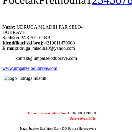
Naziv:
UDRUGA MLADIH PAR SELO-
DUBRAVE
Sjedište:
PAR SELO BB
Identifikacijski broj:
4210011470008
E-mail:
udruga_mladih10@yahoo.com
kontakt@umparselodubrave.com
www.umparselodubrave.com
Domaći transakcijski račun:
1610250031190009
Uplate izvan BiH:
Naziv banke:
Raiffeisen Bank DD Bosna i Hercegovina