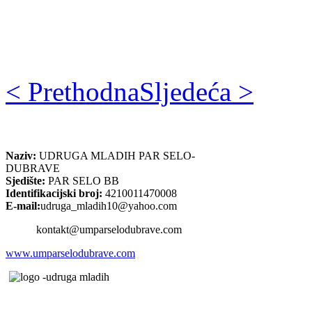
< Prethodna
Sljedeća >
Naziv:
UDRUGA MLADIH PAR SELO-
DUBRAVE
Sjedište:
PAR SELO BB
Identifikacijski broj:
4210011470008
E-mail:
udruga_mladih10@yahoo.com
kontakt@umparselodubrave.com
www.umparselodubrave.com