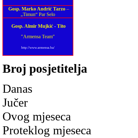
Gosp. Marko Andrić Tarzo
–
„Timun“ Par Selo
Gosp. Almir Mujkić
-
Tito
"Armensa Team"
http://www.armensa.ba/
Broj posjetitelja
Danas
Jučer
Ovog mjeseca
Proteklog mjeseca