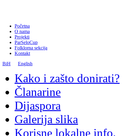
Početna
O nama
Projekti
ParSeloCup
Folklorna sekcija
Kontakt
BiH
English
Kako i zašto donirati?
Članarine
Dijaspora
Galerija slika
Korisne lokalne info.