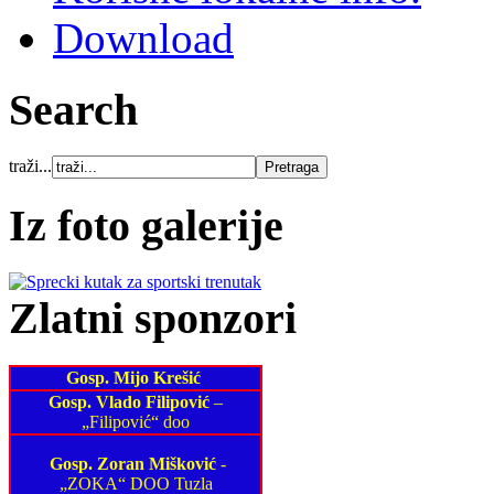
Download
Search
traži...
Iz foto galerije
Zlatni sponzori
Gosp. Mijo Krešić
Gosp. Vlado Filipović
–
„Filipović“ doo
Gosp. Zoran Mišković
-
„ZOKA“ DOO Tuzla