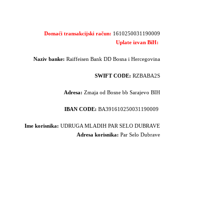
Domaći transakcijski račun:
1610250031190009
Uplate izvan BiH:
Naziv banke:
Raiffeisen Bank DD Bosna i Hercegovina
SWIFT CODE:
RZBABA2S
Adresa:
Zmaja od Bosne bb Sarajevo BIH
IBAN CODE:
BA391610250031190009
Ime korisnika:
UDRUGA MLADIH PAR SELO DUBRAVE
Adresa korisnika:
Par Selo Dubrave