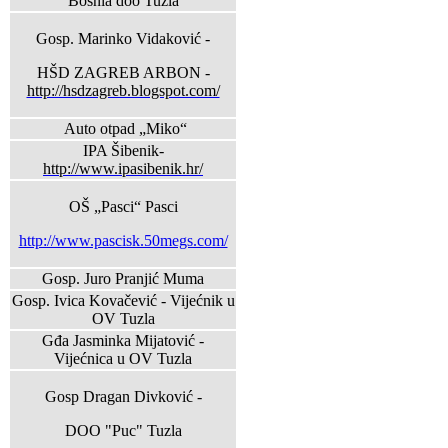
Bosnia doo Tuzla
Gosp. Marinko Vidaković -
HŠD ZAGREB ARBON -
http://hsdzagreb.blogspot.com/
Auto otpad „Miko“
IPA Šibenik-
http://www.ipasibenik.hr/
OŠ „Pasci“ Pasci
http://www.pascisk.50megs.com/
Gosp. Juro Pranjić Muma
Gosp. Ivica Kovačević - Vijećnik u
OV Tuzla
Gđa Jasminka Mijatović -
Vijećnica u OV Tuzla
Gosp Dragan Divković -
DOO "Puc" Tuzla