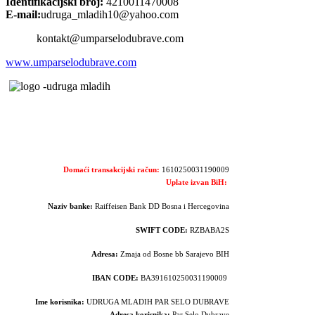
Identifikacijski broj:
4210011470008
E-mail:
udruga_mladih10@yahoo.com
kontakt@umparselodubrave.com
www.umparselodubrave.com
Domaći transakcijski račun:
1610250031190009
Uplate izvan BiH:
Naziv banke:
Raiffeisen Bank DD Bosna i Hercegovina
SWIFT CODE:
RZBABA2S
Adresa:
Zmaja od Bosne bb Sarajevo BIH
IBAN CODE:
BA391610250031190009
Ime korisnika:
UDRUGA MLADIH PAR SELO DUBRAVE
Adresa korisnika:
Par Selo Dubrave