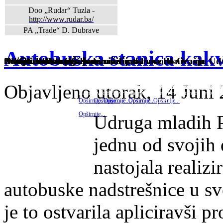
Doo „Rudar“ Tuzla -
http://www.rudar.ba/
PA „Trade“ D. Dubrave
Autobuska stanica kak
Sveti Nikola u OŠ Pasci
Osnovana Udruga žena
Održan sastanak žena sa inicijativom o osnivanju Ud
Autobuska stanica kakvu želimo-Faza III
Akcija asfaltiranja puta niz Ljeskovice na Orašju
Sveti Nikola u OŠ Pasci
Obilježen Dan penzionera
Autobuska stanica kakvu želimo-Faza II
Autobuska stanica kakvu želimo
Dragi naši, ovim putem vas obavještavamo o aktivnostima u 
Nakon izgradnje prve autobuske nadstrešnice koja je pobrala 
Udruga mladih Par Selo-Dubrave je ispunila jednu od svo
Večeras je u prostorijama MZ Par Selo održan prvi
Dan 25. listopad se u Federaciji BiH obilježava 
Sv. Nikola je svetac katoličke i pravosl
Jedna lijepa vijest dolazi iz naše lokal
Sv. Nikola je svetac katoličke i pravosl
Ovih dana priveden je kraju p
Objavljeno utorak, 14 Juni
mladih Par...
lokalnoj zajednici. Udruga je...
lokalnim zajednicama ali i...
članove u prostorijama MZ Par Selo....
posjećuje i dariva raznim slatkim poklon
Dubrava. Novonastalo udruženje rezultat 
posjećuje i dariva raznim slatkim...
nadstrešnica na svim autobusk
Naime, već duže vrijeme postoji ideja i inicijativa da se asfa
svoj vrhunac, jer mještani Orašja uveliko rade...
Opširnije...
Opširnije...
Opširnije...
Opširnije...
Opširnije...
Opširnije...
Opširnije...
Opširnije...
Opširnije...
Udruga mladih P
jednu od svojih 
nastojala realizir
autobuske nadstrešnice u sv
je to ostvarila apliciravši