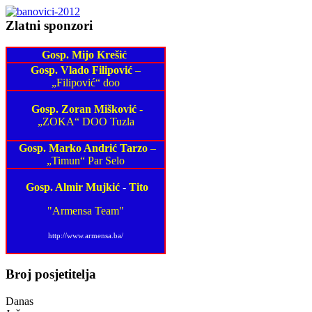
Zlatni sponzori
Gosp. Mijo Krešić
Gosp. Vlado Filipović
–
„Filipović“ doo
Gosp. Zoran Mišković
-
„ZOKA“ DOO Tuzla
Gosp. Marko Andrić Tarzo
–
„Timun“ Par Selo
Gosp. Almir Mujkić
-
Tito
"Armensa Team"
http://www.armensa.ba/
Broj posjetitelja
Danas