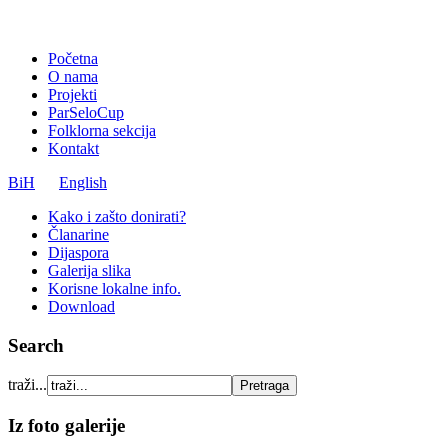
Početna
O nama
Projekti
ParSeloCup
Folklorna sekcija
Kontakt
BiH
English
Kako i zašto donirati?
Članarine
Dijaspora
Galerija slika
Korisne lokalne info.
Download
Search
traži...
Iz foto galerije