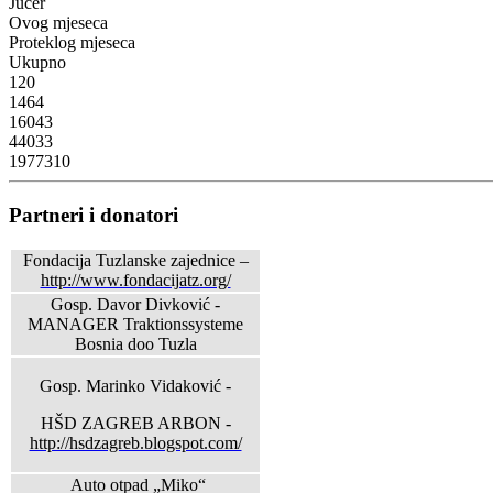
Jučer
Ovog mjeseca
Proteklog mjeseca
Ukupno
120
1464
16043
44033
1977310
Partneri i donatori
Fondacija Tuzlanske zajednice –
http://www.fondacijatz.org/
Gosp. Davor Divković -
MANAGER Traktionssysteme
Bosnia doo Tuzla
Gosp. Marinko Vidaković -
HŠD ZAGREB ARBON -
http://hsdzagreb.blogspot.com/
Auto otpad „Miko“