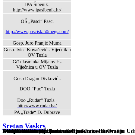
IPA Šibenik-
http://www.ipasibenik.hr/
OŠ „Pasci“ Pasci
http://www.pascisk.50megs.com/
Gosp. Juro Pranjić Muma
Gosp. Ivica Kovačević - Vijećnik u
OV Tuzla
Gđa Jasminka Mijatović -
Vijećnica u OV Tuzla
Gosp Dragan Divković -
DOO "Puc" Tuzla
Doo „Rudar“ Tuzla -
http://www.rudar.ba/
PA „Trade“ D. Dubrave
Sretan Vaskrs
Sveti Nikola u OŠ Pasci
Osnovana Udruga žena
Održan sastanak žena sa inicijativom o osnivanju Ud
Autobuska stanica kakvu želimo-Faza III
Akcija asfaltiranja puta niz Ljeskovice na Orašju
Sveti Nikola u OŠ Pasci
Obilježen Dan penzionera
Autobuska stanica kakvu želimo-Faza II
Autobuska stanica kakvu želimo