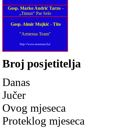
Gosp. Marko Andrić Tarzo
–
„Timun“ Par Selo
Gosp. Almir Mujkić
-
Tito
"Armensa Team"
http://www.armensa.ba/
Broj posjetitelja
Danas
Jučer
Ovog mjeseca
Proteklog mjeseca