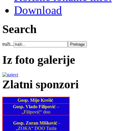
Download
Search
traži...
Iz foto galerije
Zlatni sponzori
Gosp. Mijo Krešić
Gosp. Vlado Filipović
–
„Filipović“ doo
Gosp. Zoran Mišković
-
„ZOKA“ DOO Tuzla