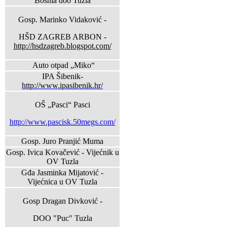
Bosnia doo Tuzla
Gosp. Marinko Vidaković -
HŠD ZAGREB ARBON -
http://hsdzagreb.blogspot.com/
Auto otpad „Miko“
IPA Šibenik-
http://www.ipasibenik.hr/
OŠ „Pasci“ Pasci
http://www.pascisk.50megs.com/
Gosp. Juro Pranjić Muma
Gosp. Ivica Kovačević - Vijećnik u
OV Tuzla
Gđa Jasminka Mijatović -
Vijećnica u OV Tuzla
Gosp Dragan Divković -
DOO "Puc" Tuzla