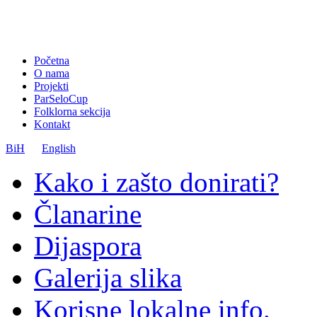
Početna
O nama
Projekti
ParSeloCup
Folklorna sekcija
Kontakt
BiH
English
Kako i zašto donirati?
Članarine
Dijaspora
Galerija slika
Korisne lokalne info.