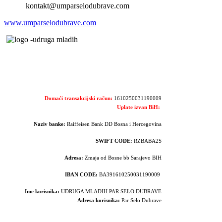
kontakt@umparselodubrave.com
www.umparselodubrave.com
Domaći transakcijski račun:
1610250031190009
Uplate izvan BiH:
Naziv banke:
Raiffeisen Bank DD Bosna i Hercegovina
SWIFT CODE:
RZBABA2S
Adresa:
Zmaja od Bosne bb Sarajevo BIH
IBAN CODE:
BA391610250031190009
Ime korisnika:
UDRUGA MLADIH PAR SELO DUBRAVE
Adresa korisnika:
Par Selo Dubrave