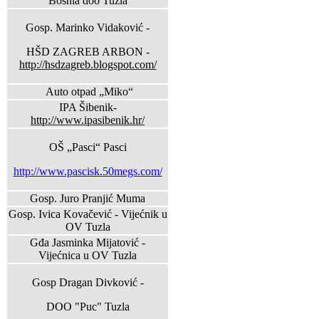
Bosnia doo Tuzla
Gosp. Marinko Vidaković -
HŠD ZAGREB ARBON -
http://hsdzagreb.blogspot.com/
Auto otpad „Miko“
IPA Šibenik-
http://www.ipasibenik.hr/
OŠ „Pasci“ Pasci
http://www.pascisk.50megs.com/
Gosp. Juro Pranjić Muma
Gosp. Ivica Kovačević - Vijećnik u
OV Tuzla
Gđa Jasminka Mijatović -
Vijećnica u OV Tuzla
Gosp Dragan Divković -
DOO "Puc" Tuzla