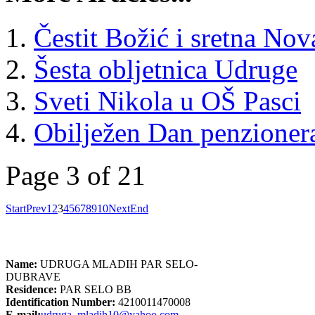
Čestit Božić i sretna No
Šesta obljetnica Udruge
Sveti Nikola u OŠ Pasci
Obilježen Dan penzioner
Page 3 of 21
Start
Prev
1
2
3
4
5
6
7
8
9
10
Next
End
Name:
UDRUGA MLADIH PAR SELO-
DUBRAVE
Residence:
PAR SELO BB
Identification Number:
4210011470008
E-mail:
udruga_mladih10@yahoo.com