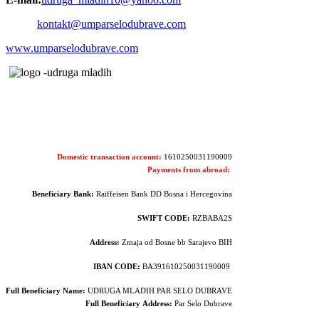
kontakt@umparselodubrave.com
www.umparselodubrave.com
Domestic transaction account:
1610250031190009
Payments from abroad:
Beneficiary Bank:
Raiffeisen Bank DD Bosna i Hercegovina
SWIFT CODE:
RZBABA2S
Address:
Zmaja od Bosne bb Sarajevo BIH
IBAN CODE:
BA391610250031190009
Full Beneficiary Name:
UDRUGA MLADIH PAR SELO DUBRAVE
Full Beneficiary
Address:
Par Selo Dubrave