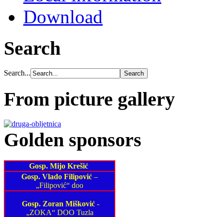
Download
Search
Search...
From picture gallery
Golden sponsors
Gosp. Mijo Krešić
Gosp. Vlado Filipović
–
„Filipović“ doo
Gosp. Zoran Mišković
-
„ZOKA“ DOO Tuzla