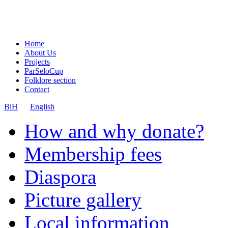
Home
About Us
Projects
ParSeloCup
Folklore section
Contact
BiH
English
How and why donate?
Membership fees
Diaspora
Picture gallery
Local information