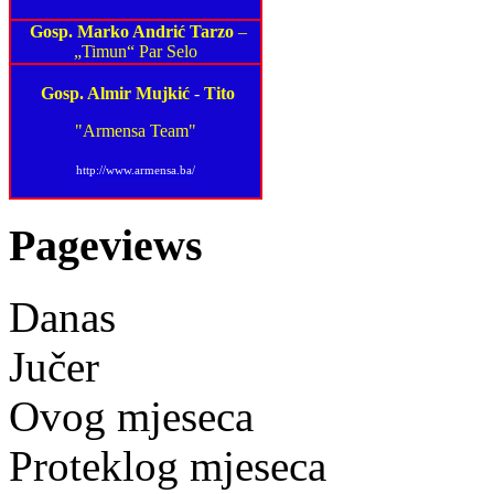
Gosp. Marko Andrić Tarzo
–
„Timun“ Par Selo
Gosp. Almir Mujkić
-
Tito
"Armensa Team"
http://www.armensa.ba/
Pageviews
Danas
Jučer
Ovog mjeseca
Proteklog mjeseca