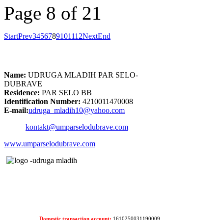
Page 8 of 21
Start
Prev
3
4
5
6
7
8
9
10
11
12
Next
End
Name:
UDRUGA MLADIH PAR SELO-
DUBRAVE
Residence:
PAR SELO BB
Identification Number:
4210011470008
E-mail:
udruga_mladih10@yahoo.com
kontakt@umparselodubrave.com
www.umparselodubrave.com
Domestic transaction account:
1610250031190009