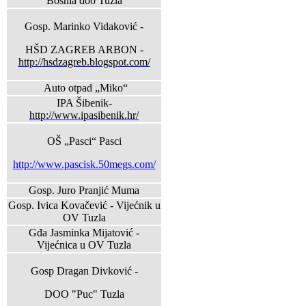
Bosnia doo Tuzla
Gosp. Marinko Vidaković -
HŠD ZAGREB ARBON -
http://hsdzagreb.blogspot.com/
Auto otpad „Miko“
IPA Šibenik-
http://www.ipasibenik.hr/
OŠ „Pasci“ Pasci
http://www.pascisk.50megs.com/
Gosp. Juro Pranjić Muma
Gosp. Ivica Kovačević - Vijećnik u
OV Tuzla
Gđa Jasminka Mijatović -
Vijećnica u OV Tuzla
Gosp Dragan Divković -
DOO "Puc" Tuzla