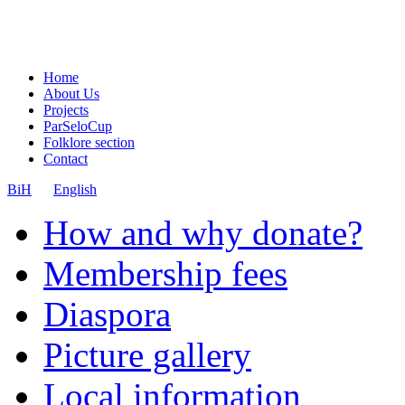
Home
About Us
Projects
ParSeloCup
Folklore section
Contact
BiH
English
How and why donate?
Membership fees
Diaspora
Picture gallery
Local information