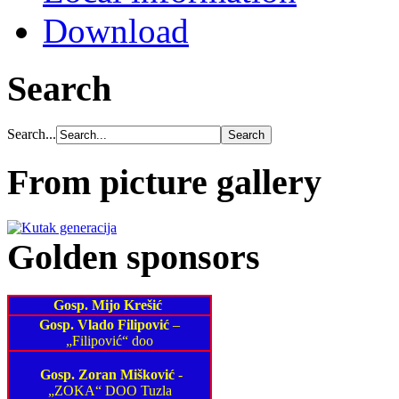
Download
Search
Search...
From picture gallery
Golden sponsors
Gosp. Mijo Krešić
Gosp. Vlado Filipović
–
„Filipović“ doo
Gosp. Zoran Mišković
-
„ZOKA“ DOO Tuzla