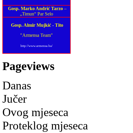
Gosp. Marko Andrić Tarzo
–
„Timun“ Par Selo
Gosp. Almir Mujkić
-
Tito
"Armensa Team"
http://www.armensa.ba/
Pageviews
Danas
Jučer
Ovog mjeseca
Proteklog mjeseca