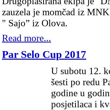
Drugoplasirana ekipa je "D
zauzela je momčad iz MNK 
" Sajo” iz Olova.
Read more...
Par Selo Cup 2017
U subotu 12. k
šesti po redu P
godine u godinu
posjetilaca i kv