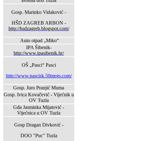
Bosnia doo Tuzla
Gosp. Marinko Vidaković -
HŠD ZAGREB ARBON -
http://hsdzagreb.blogspot.com/
Auto otpad „Miko“
IPA Šibenik-
http://www.ipasibenik.hr/
OŠ „Pasci“ Pasci
http://www.pascisk.50megs.com/
Gosp. Juro Pranjić Muma
Gosp. Ivica Kovačević - Vijećnik u
OV Tuzla
Gđa Jasminka Mijatović -
Vijećnica u OV Tuzla
Gosp Dragan Divković -
DOO "Puc" Tuzla