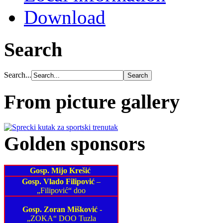
Download
Search
Search...
From picture gallery
Golden sponsors
Gosp. Mijo Krešić
Gosp. Vlado Filipović
–
„Filipović“ doo
Gosp. Zoran Mišković
-
„ZOKA“ DOO Tuzla