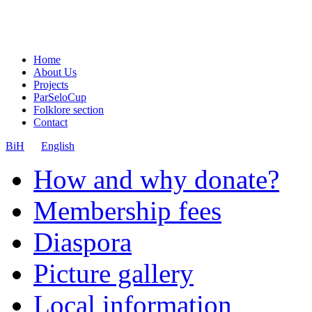
Home
About Us
Projects
ParSeloCup
Folklore section
Contact
BiH
English
How and why donate?
Membership fees
Diaspora
Picture gallery
Local information