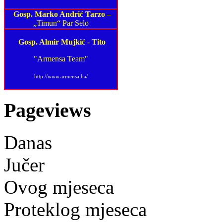
Gosp. Marko Andrić Tarzo
–
„Timun“ Par Selo
Gosp. Almir Mujkić
-
Tito
"Armensa Team"
http://www.armensa.ba/
Pageviews
Danas
Jučer
Ovog mjeseca
Proteklog mjeseca