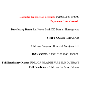
Domestic transaction account:
1610250031190009
Payments from abroad:
Beneficiary Bank:
Raiffeisen Bank DD Bosna i Hercegovina
SWIFT CODE:
RZBABA2S
Address:
Zmaja od Bosne bb Sarajevo BIH
IBAN CODE:
BA391610250031190009
Full Beneficiary Name:
UDRUGA MLADIH PAR SELO DUBRAVE
Full Beneficiary
Address:
Par Selo Dubrave