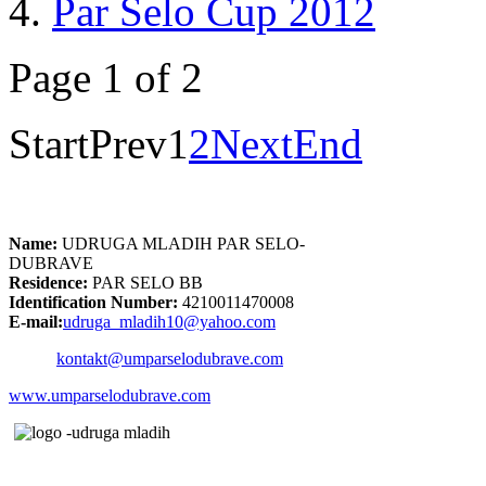
Par Selo Cup 2012
Page 1 of 2
Start
Prev
1
2
Next
End
Name:
UDRUGA MLADIH PAR SELO-
DUBRAVE
Residence:
PAR SELO BB
Identification Number:
4210011470008
E-mail:
udruga_mladih10@yahoo.com
kontakt@umparselodubrave.com
www.umparselodubrave.com