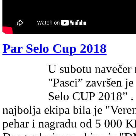
Par Selo Cup 2018
U subotu navečer 
"Pasci” završen j
Selo CUP 2018” . 
najbolja ekipa bila je "Vere
pehar i nagradu od 5 000 