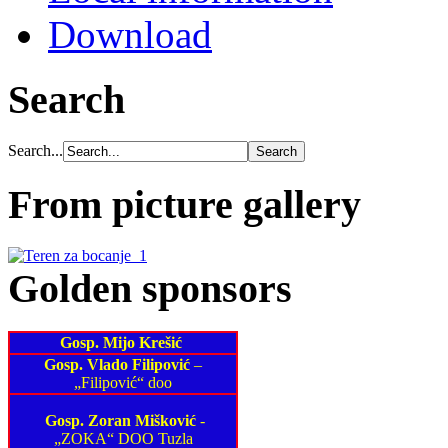
Download
Search
Search...
From picture gallery
Golden sponsors
Gosp. Mijo Krešić
Gosp. Vlado Filipović
–
„Filipović“ doo
Gosp. Zoran Mišković
-
„ZOKA“ DOO Tuzla