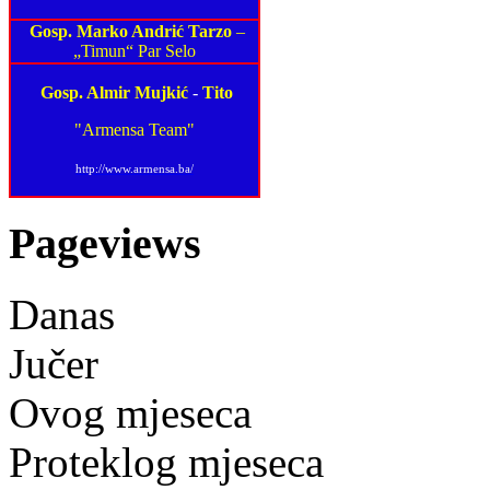
Gosp. Marko Andrić Tarzo
–
„Timun“ Par Selo
Gosp. Almir Mujkić
-
Tito
"Armensa Team"
http://www.armensa.ba/
Pageviews
Danas
Jučer
Ovog mjeseca
Proteklog mjeseca