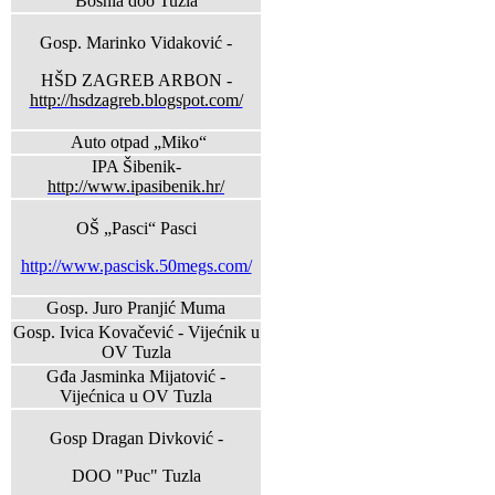
Bosnia doo Tuzla
Gosp. Marinko Vidaković -
HŠD ZAGREB ARBON -
http://hsdzagreb.blogspot.com/
Auto otpad „Miko“
IPA Šibenik-
http://www.ipasibenik.hr/
OŠ „Pasci“ Pasci
http://www.pascisk.50megs.com/
Gosp. Juro Pranjić Muma
Gosp. Ivica Kovačević - Vijećnik u
OV Tuzla
Gđa Jasminka Mijatović -
Vijećnica u OV Tuzla
Gosp Dragan Divković -
DOO "Puc" Tuzla