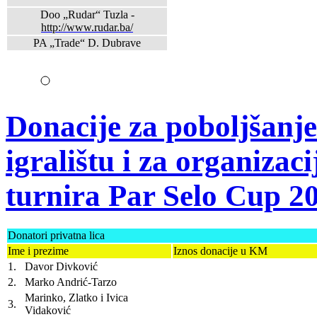
Doo „Rudar“ Tuzla -
http://www.rudar.ba/
PA „Trade“ D. Dubrave
Donacije za poboljšanj
igralištu i za organiz
turnira Par Selo Cup 2
Donatori privatna lica
Ime i prezime
Iznos donacije u KM
1.
Davor Divković
2.
Marko Andrić-Tarzo
Marinko, Zlatko i Ivica
3.
Vidaković