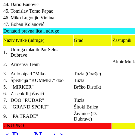
44.
Dario Banović
45.
Tomislav Tomo Papac
46.
Miko Lugonjić Violina
47.
Boban Kolanović
Donatori pravna lica i udruge
Naziv tvrtke (udruge)
Grad
Zastupnik
Udruga mladih Par Selo-
1.
Dubrave
Almir Mujki
2.
Armensa Team
3.
Auto otpad "Miko"
Tuzla (Orašje)
4.
Špedicija "KOMMEL" doo
Tuzla
5.
"MIRKER"
Brčko Distrikt
6.
Zaseok Ilijašovići
7.
DOO "RUDAR"
Tuzla
8.
"GRAND SPORT"
Široki Brijeg
Živinice (D.
9.
"PA TRADE"
Dubrave)
UKUPNO