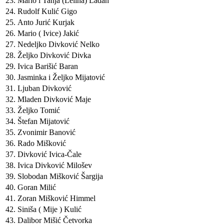
23.
Mario i Tanja (Lelina) Ladan
24.
Rudolf Kulić Gigo
25.
Anto Jurić Kurjak
26.
Mario ( Ivice) Jakić
27.
Nedeljko Divković Nelko
28.
Željko Divković Divka
29.
Ivica Barišić Baran
30.
Jasminka i Željko Mijatović
31.
Ljuban Divković
32.
Mladen Divković Maje
33.
Željko Tomić
34.
Štefan Mijatović
35.
Zvonimir Banović
36.
Rado Mišković
37.
Divković Ivica-Čale
38.
Ivica Divković Milošev
39.
Slobodan Mišković Šargija
40.
Goran Milić
41.
Zoran Mišković Himmel
42.
Siniša ( Mije ) Kulić
43.
Dalibor Mišić Četvorka