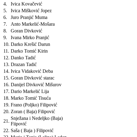
4.
Ivica Kovačević
5.
Ivica Mišković Jopez
6.
Juro Pranjić Muma
7.
Anto Markelić-Mošara
8.
Goran Divković
9.
Ivana Mirko Pranjić
10.
Darko Krešić Darun
11.
Darko Tomić Kirin
12.
Danko Tadić
13.
Drazan Tadić
14.
Ivica Vidaković Deba
15.
Goran Divković starac
16.
Danijel Divković Mišurov
17.
Dario Markelić Lija
18.
Marko Tomić Tisuća
19.
Frano (Poljko) Filipović
20.
Zoran ( Baja) Filipović
Snježana i Nedeljko (Baja)
21.
Fiipović
22.
Saša ( Baja ) Filipović