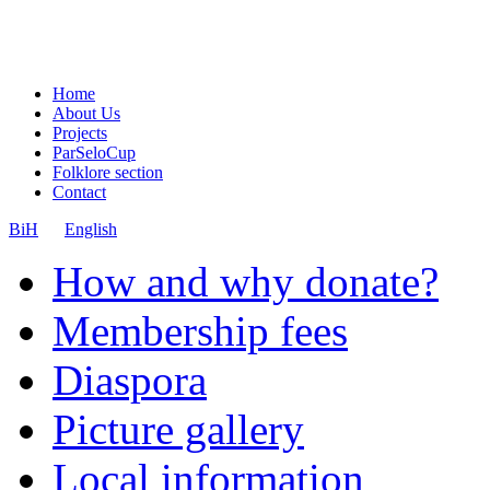
Home
About Us
Projects
ParSeloCup
Folklore section
Contact
BiH
English
How and why donate?
Membership fees
Diaspora
Picture gallery
Local information