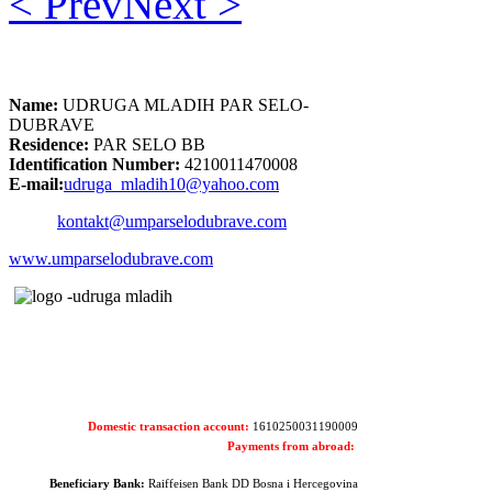
< Prev
Next >
Name:
UDRUGA MLADIH PAR SELO-
DUBRAVE
Residence:
PAR SELO BB
Identification Number:
4210011470008
E-mail:
udruga_mladih10@yahoo.com
kontakt@umparselodubrave.com
www.umparselodubrave.com
Domestic transaction account:
1610250031190009
Payments from abroad:
Beneficiary Bank:
Raiffeisen Bank DD Bosna i Hercegovina