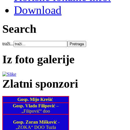
Download
Search
traži...
Iz foto galerije
Zlatni sponzori
Gosp. Mijo Krešić
Gosp. Vlado Filipović
–
„Filipović“ doo
Gosp. Zoran Mišković
-
„ZOKA“ DOO Tuzla