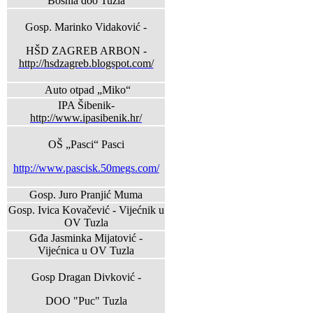
Bosnia doo Tuzla
Gosp. Marinko Vidaković -
HŠD ZAGREB ARBON -
http://hsdzagreb.blogspot.com/
Auto otpad „Miko“
IPA Šibenik-
http://www.ipasibenik.hr/
OŠ „Pasci“ Pasci
http://www.pascisk.50megs.com/
Gosp. Juro Pranjić Muma
Gosp. Ivica Kovačević - Vijećnik u
OV Tuzla
Gđa Jasminka Mijatović -
Vijećnica u OV Tuzla
Gosp Dragan Divković -
DOO "Puc" Tuzla