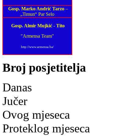
Gosp. Marko Andrić Tarzo
–
„Timun“ Par Selo
Gosp. Almir Mujkić
-
Tito
"Armensa Team"
http://www.armensa.ba/
Broj posjetitelja
Danas
Jučer
Ovog mjeseca
Proteklog mjeseca