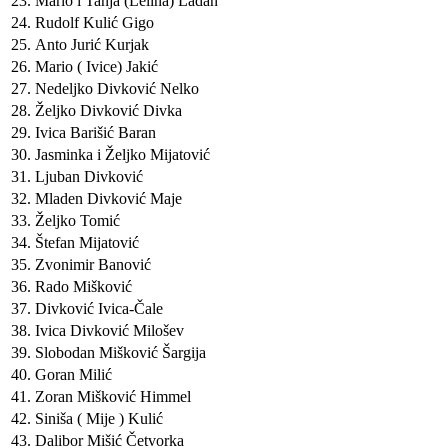
23.
Mario i Tanja (Lelina) Ladan
24.
Rudolf Kulić Gigo
25.
Anto Jurić Kurjak
26.
Mario ( Ivice) Jakić
27.
Nedeljko Divković Nelko
28.
Željko Divković Divka
29.
Ivica Barišić Baran
30.
Jasminka i Željko Mijatović
31.
Ljuban Divković
32.
Mladen Divković Maje
33.
Željko Tomić
34.
Štefan Mijatović
35.
Zvonimir Banović
36.
Rado Mišković
37.
Divković Ivica-Čale
38.
Ivica Divković Milošev
39.
Slobodan Mišković Šargija
40.
Goran Milić
41.
Zoran Mišković Himmel
42.
Siniša ( Mije ) Kulić
43.
Dalibor Mišić Četvorka