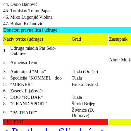
44.
Dario Banović
45.
Tomislav Tomo Papac
46.
Miko Lugonjić Violina
47.
Boban Kolanović
Donatori pravna lica i udruge
Naziv tvrtke (udruge)
Grad
Zastupnik
Udruga mladih Par Selo-
1.
Dubrave
Almir Mujki
2.
Armensa Team
3.
Auto otpad "Miko"
Tuzla (Orašje)
4.
Špedicija "KOMMEL" doo
Tuzla
5.
"MIRKER"
Brčko Distrikt
6.
Zaseok Ilijašovići
7.
DOO "RUDAR"
Tuzla
8.
"GRAND SPORT"
Široki Brijeg
Živinice (D.
9.
"PA TRADE"
Dubrave)
UKUPNO