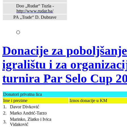
Doo „Rudar“ Tuzla -
http://www.rudar.ba/
PA „Trade“ D. Dubrave
Donacije za poboljšanj
igralištu i za organiz
turnira Par Selo Cup 2
Donatori privatna lica
Ime i prezime
Iznos donacije u KM
1.
Davor Divković
2.
Marko Andrić-Tarzo
Marinko, Zlatko i Ivica
3.
Vidaković