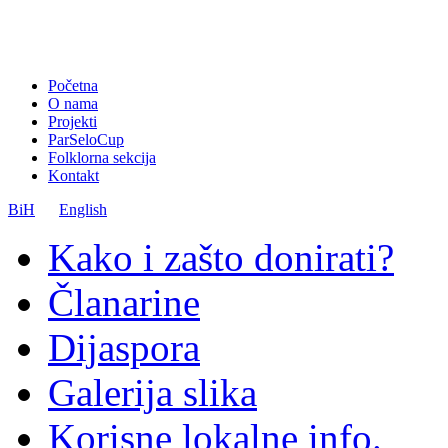
Početna
O nama
Projekti
ParSeloCup
Folklorna sekcija
Kontakt
BiH
English
Kako i zašto donirati?
Članarine
Dijaspora
Galerija slika
Korisne lokalne info.