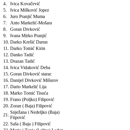
4.
Ivica Kovačević
5.
Ivica Mišković Jopez
6.
Juro Pranjić Muma
7.
Anto Markelić-Mošara
8.
Goran Divković
9.
Ivana Mirko Pranjić
10.
Darko Krešić Darun
11.
Darko Tomić Kirin
12.
Danko Tadić
13.
Drazan Tadić
14.
Ivica Vidaković Deba
15.
Goran Divković starac
16.
Danijel Divković Mišurov
17.
Dario Markelić Lija
18.
Marko Tomić Tisuća
19.
Frano (Poljko) Filipović
20.
Zoran ( Baja) Filipović
Snježana i Nedeljko (Baja)
21.
Fiipović
22.
Saša ( Baja ) Filipović