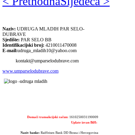
< Prethodna
Sljedeća >
Naziv:
UDRUGA MLADIH PAR SELO-
DUBRAVE
Sjedište:
PAR SELO BB
Identifikacijski broj:
4210011470008
E-mail:
udruga_mladih10@yahoo.com
kontakt@umparselodubrave.com
www.umparselodubrave.com
Domaći transakcijski račun:
1610250031190009
Uplate izvan BiH:
Naziv banke:
Raiffeisen Bank DD Bosna i Hercegovina