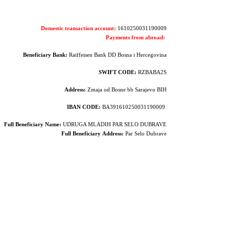
Domestic transaction account:
1610250031190009
Payments from abroad:
Beneficiary Bank:
Raiffeisen Bank DD Bosna i Hercegovina
SWIFT CODE:
RZBABA2S
Address:
Zmaja od Bosne bb Sarajevo BIH
IBAN CODE:
BA391610250031190009
Full Beneficiary Name:
UDRUGA MLADIH PAR SELO DUBRAVE
Full Beneficiary
Address:
Par Selo Dubrave