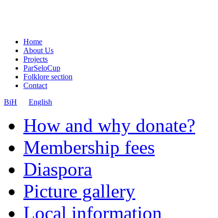
Home
About Us
Projects
ParSeloCup
Folklore section
Contact
BiH
English
How and why donate?
Membership fees
Diaspora
Picture gallery
Local information