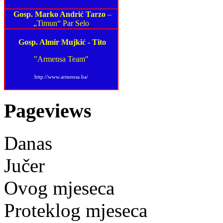
Gosp. Marko Andrić Tarzo
–
„Timun“ Par Selo
Gosp. Almir Mujkić
-
Tito
"Armensa Team"
http://www.armensa.ba/
Pageviews
Danas
Jučer
Ovog mjeseca
Proteklog mjeseca