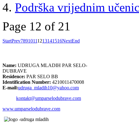
Podrška vrijednim učeni
Page 12 of 21
Start
Prev
7
8
9
10
11
12
13
14
15
16
Next
End
Name:
UDRUGA MLADIH PAR SELO-
DUBRAVE
Residence:
PAR SELO BB
Identification Number:
4210011470008
E-mail:
udruga_mladih10@yahoo.com
kontakt@umparselodubrave.com
www.umparselodubrave.com