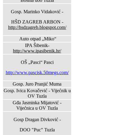
Bosnia doo Tuzla
Gosp. Marinko Vidaković -
HŠD ZAGREB ARBON -
http://hsdzagreb.blogspot.com/
Auto otpad „Miko“
IPA Šibenik-
http://www.ipasibenik.hr/
OŠ „Pasci“ Pasci
http://www.pascisk.50megs.com/
Gosp. Juro Pranjić Muma
Gosp. Ivica Kovačević - Vijećnik u
OV Tuzla
Gđa Jasminka Mijatović -
Vijećnica u OV Tuzla
Gosp Dragan Divković -
DOO "Puc" Tuzla