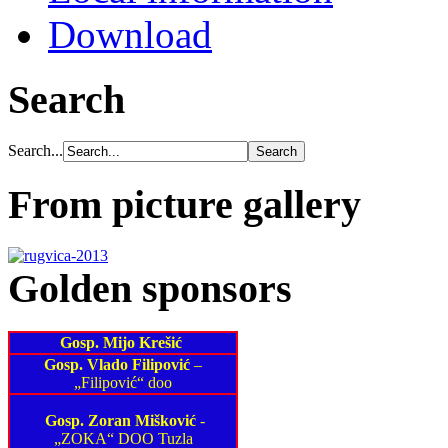
Download
Search
Search...
From picture gallery
Golden sponsors
Gosp. Mijo Krešić
Gosp. Vlado Filipović
–
„Filipović“ doo
Gosp. Zoran Mišković
-
„ZOKA“ DOO Tuzla