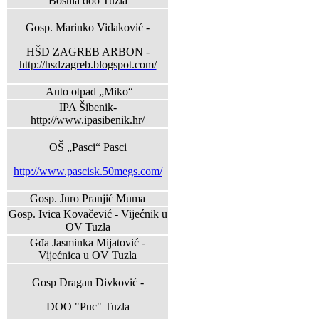
Bosnia doo Tuzla
Gosp. Marinko Vidaković -
HŠD ZAGREB ARBON -
http://hsdzagreb.blogspot.com/
Auto otpad „Miko“
IPA Šibenik-
http://www.ipasibenik.hr/
OŠ „Pasci“ Pasci
http://www.pascisk.50megs.com/
Gosp. Juro Pranjić Muma
Gosp. Ivica Kovačević - Vijećnik u
OV Tuzla
Gđa Jasminka Mijatović -
Vijećnica u OV Tuzla
Gosp Dragan Divković -
DOO "Puc" Tuzla