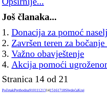
Opširnije...
Još članaka...
Donacija za pomoć nasel
Završen teren za bočanje
Važno obavještenje
Akcija pomoći ugroženo
Stranica 14 od 21
Početak
Prethodna
9
10
11
12
13
14
15
16
17
18
Sljedeća
Kraj