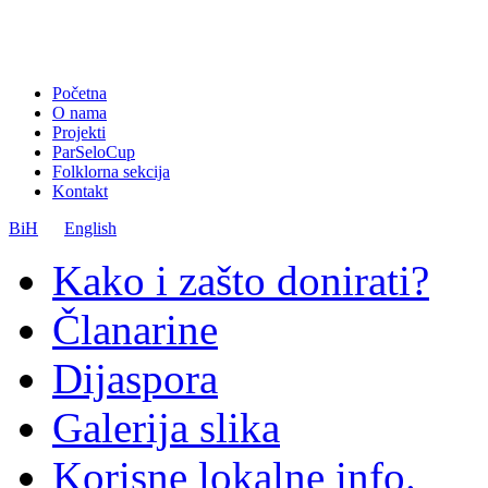
Početna
O nama
Projekti
ParSeloCup
Folklorna sekcija
Kontakt
BiH
English
Kako i zašto donirati?
Članarine
Dijaspora
Galerija slika
Korisne lokalne info.