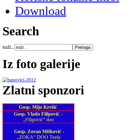
Download
Search
traži...
Iz foto galerije
Zlatni sponzori
Gosp. Mijo Krešić
Gosp. Vlado Filipović
–
„Filipović“ doo
Gosp. Zoran Mišković
-
„ZOKA“ DOO Tuzla