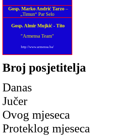
Gosp. Marko Andrić Tarzo
–
„Timun“ Par Selo
Gosp. Almir Mujkić
-
Tito
"Armensa Team"
http://www.armensa.ba/
Broj posjetitelja
Danas
Jučer
Ovog mjeseca
Proteklog mjeseca