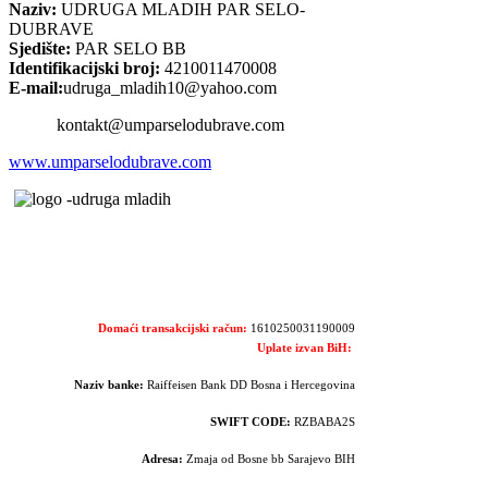
Naziv:
UDRUGA MLADIH PAR SELO-
DUBRAVE
Sjedište:
PAR SELO BB
Identifikacijski broj:
4210011470008
E-mail:
udruga_mladih10@yahoo.com
kontakt@umparselodubrave.com
www.umparselodubrave.com
Domaći transakcijski račun:
1610250031190009
Uplate izvan BiH:
Naziv banke:
Raiffeisen Bank DD Bosna i Hercegovina
SWIFT CODE:
RZBABA2S
Adresa:
Zmaja od Bosne bb Sarajevo BIH