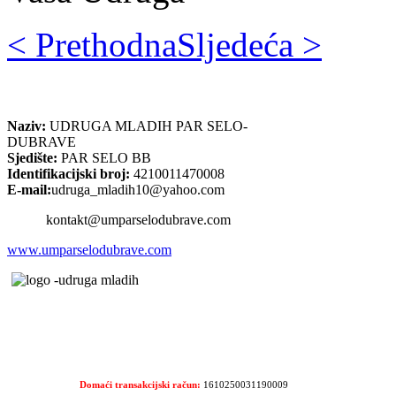
< Prethodna
Sljedeća >
Naziv:
UDRUGA MLADIH PAR SELO-
DUBRAVE
Sjedište:
PAR SELO BB
Identifikacijski broj:
4210011470008
E-mail:
udruga_mladih10@yahoo.com
kontakt@umparselodubrave.com
www.umparselodubrave.com
Domaći transakcijski račun:
1610250031190009