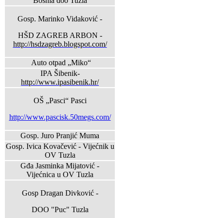
Bosnia doo Tuzla
Gosp. Marinko Vidaković -
HŠD ZAGREB ARBON -
http://hsdzagreb.blogspot.com/
Auto otpad „Miko“
IPA Šibenik-
http://www.ipasibenik.hr/
OŠ „Pasci“ Pasci
http://www.pascisk.50megs.com/
Gosp. Juro Pranjić Muma
Gosp. Ivica Kovačević - Vijećnik u
OV Tuzla
Gđa Jasminka Mijatović -
Vijećnica u OV Tuzla
Gosp Dragan Divković -
DOO "Puc" Tuzla