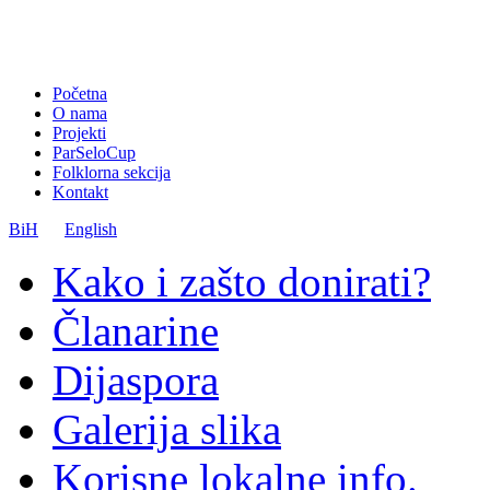
Početna
O nama
Projekti
ParSeloCup
Folklorna sekcija
Kontakt
BiH
English
Kako i zašto donirati?
Članarine
Dijaspora
Galerija slika
Korisne lokalne info.