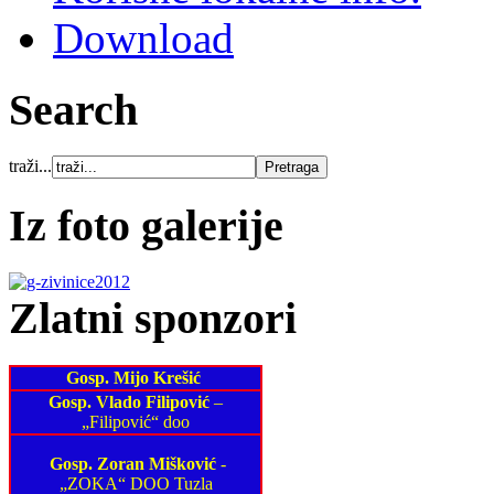
Download
Search
traži...
Iz foto galerije
Zlatni sponzori
Gosp. Mijo Krešić
Gosp. Vlado Filipović
–
„Filipović“ doo
Gosp. Zoran Mišković
-
„ZOKA“ DOO Tuzla