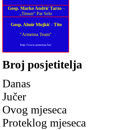
Gosp. Marko Andrić Tarzo
–
„Timun“ Par Selo
Gosp. Almir Mujkić
-
Tito
"Armensa Team"
http://www.armensa.ba/
Broj posjetitelja
Danas
Jučer
Ovog mjeseca
Proteklog mjeseca