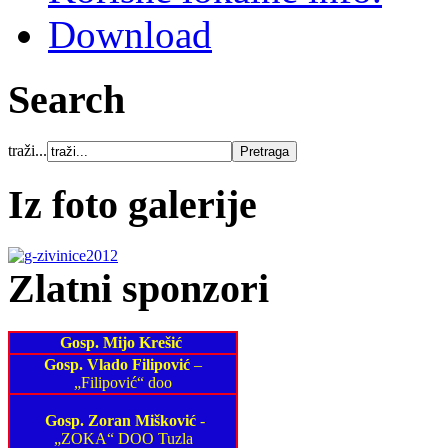
Download
Search
traži...
Iz foto galerije
Zlatni sponzori
Gosp. Mijo Krešić
Gosp. Vlado Filipović
–
„Filipović“ doo
Gosp. Zoran Mišković
-
„ZOKA“ DOO Tuzla