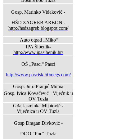
Bosnia doo Tuzla
Gosp. Marinko Vidaković -
HŠD ZAGREB ARBON -
http://hsdzagreb.blogspot.com/
Auto otpad „Miko“
IPA Šibenik-
http://www.ipasibenik.hr/
OŠ „Pasci“ Pasci
http://www.pascisk.50megs.com/
Gosp. Juro Pranjić Muma
Gosp. Ivica Kovačević - Vijećnik u
OV Tuzla
Gđa Jasminka Mijatović -
Vijećnica u OV Tuzla
Gosp Dragan Divković -
DOO "Puc" Tuzla