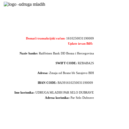
Domaći transakcijski račun:
1610250031190009
Uplate izvan BiH:
Naziv banke:
Raiffeisen Bank DD Bosna i Hercegovina
SWIFT CODE:
RZBABA2S
Adresa:
Zmaja od Bosne bb Sarajevo BIH
IBAN CODE:
BA391610250031190009
Ime korisnika:
UDRUGA MLADIH PAR SELO DUBRAVE
Adresa korisnika:
Par Selo Dubrave