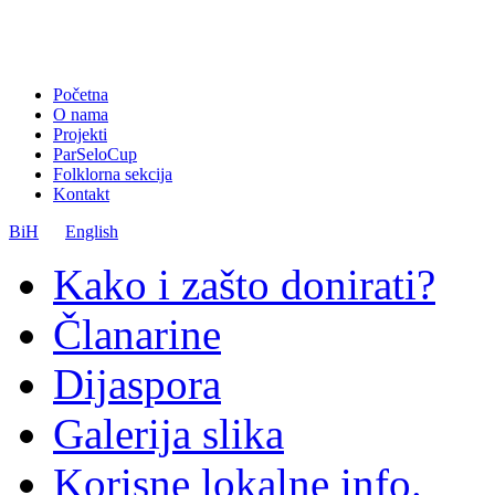
Početna
O nama
Projekti
ParSeloCup
Folklorna sekcija
Kontakt
BiH
English
Kako i zašto donirati?
Članarine
Dijaspora
Galerija slika
Korisne lokalne info.