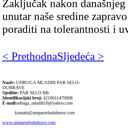
Zaključak nakon današnjeg pr
unutar naše sredine zapravo 
poraditi na tolerantnosti i 
< Prethodna
Sljedeća >
Naziv:
UDRUGA MLADIH PAR SELO-
DUBRAVE
Sjedište:
PAR SELO BB
Identifikacijski broj:
4210011470008
E-mail:
udruga_mladih10@yahoo.com
kontakt@umparselodubrave.com
www.umparselodubrave.com