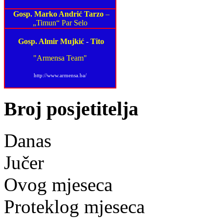
Gosp. Marko Andrić Tarzo
–
„Timun“ Par Selo
Gosp. Almir Mujkić
-
Tito
"Armensa Team"
http://www.armensa.ba/
Broj posjetitelja
Danas
Jučer
Ovog mjeseca
Proteklog mjeseca