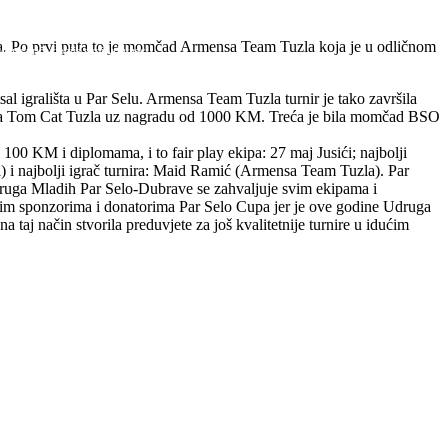
ima, Udruga mladih Par...
ce u svojoj lokalnoj zajednici. Udruga je...
elovati u našim lokalnim zajednicama ali i...
zakusku za svoje članove u prostorijama MZ Par Selo....
i vesela jer ih on posjećuje i dariva raznim slatkim poklončićima...
ena Par Sela i
 vesela jer ih on posjećuje i dariva raznim slatkim...
 na izgradnji nadstrešnica na svim autobuskim stajalištima u smjeru...
ona. Po prvi puta to je momčad Armensa Team Tuzla koja je u odličnom
 dana priča dobija svoj vrhunac,
al igrališta u Par Selu. Armensa Team Tuzla turnir je tako završila
ipa Tom Cat Tuzla uz nagradu od 1000 KM. Treća je bila momčad BSO
 100 KM i diplomama, i to fair play ekipa: 27 maj Jusići; najbolji
 i najbolji igrač turnira: Maid Ramić (Armensa Team Tuzla).
Par
ruga Mladih Par Selo-Dubrave se zahvaljuje svim ekipama i
 svim sponzorima i donatorima Par Selo Cupa jer je ove godine Udruga
a taj način stvorila preduvjete za još kvalitetnije turnire u idućim