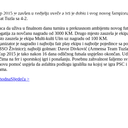
naselju Orašje (MZ Par Selo).
nogo pozitivnih komentara i čija je vijest o izgradnji prenesena na skoro svim važnijim portal
ih dugogodišnjih ideja koju je nastojala realizirati, a to je izgradnja prve autobuske nadstrešni
sastanak žena sa područja MZ Par Selo i D. Dubrava, s ciljem formiranja Udruge žena koja će dj
kao Dan penzionera. Povodom ovog datuma Udruženje penzionera Par Selo je napravilo prigodnu 
avne crkve, između ostalog zaštitnik djece i pomoraca. Na dan Sv. Nikole sva djeca su zadovoljna 
ne zajednice. Naime, danas je u prostorijama MZ Par Selo, održana Osnivačka skupština Udruge ž
vne crkve, između ostalog zaštitnik djece i pomoraca. Na dan Sv. Nikole sva djeca su zadovoljna i
rojekat uređenja izvorišta "Pilipova česma" i autobusnog stajališta Orašje. Ovo je nastavak rada
je rada na...
Cup 2015 je zavšen u nedjelju uveče a isti je dobio i svog novog šampi
ltira makadamski put niz Ljeskovice, čime bi bio asfaltom spojen čitav put kroz selo Orašje. Ovih
at Tuzla sa 4-2.
laca da uživa u finalnom danu turnira u prekrasnom ambijentu novog futs
bogatija za novčanu nagradu od 3000 KM. Drugo mjesto zauzela je ek
to zauzela je ekipa Multi-kulti Ulm uz nagradu od 100 KM.
izator je nagradio i najbolju fair play ekipu i najbolje pojedince sa po
-BSO Živinice); najbolji golman: Davor Divković (Armensa Team Tuzla)
up 2015 je tako nakon 16 dana odličnog futsala uspješno okončan. Ud
čima na fer i sporstskoj igri i ponašanju. Posebnu zahvalnost šaljemo
hovu pomoć uspjela da asfaltira podlogu igrališta na kojoj se igra PSC i n
ama.
thodna
Sljedeća >