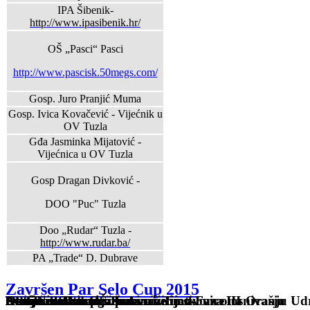
IPA Šibenik-
http://www.ipasibenik.hr/
OŠ „Pasci“ Pasci
http://www.pascisk.50megs.com/
Gosp. Juro Pranjić Muma
Gosp. Ivica Kovačević - Vijećnik u
OV Tuzla
Gđa Jasminka Mijatović -
Vijećnica u OV Tuzla
Gosp Dragan Divković -
DOO "Puc" Tuzla
Doo „Rudar“ Tuzla -
http://www.rudar.ba/
PA „Trade“ D. Dubrave
Završen Par Selo Cup 2015
Sveti Nikola u OŠ Pasci
Osnovana Udruga žena
Održan sastanak žena sa inicijativom o osnivanju Ud
Autobuska stanica kakvu želimo-Faza III
Akcija asfaltiranja puta niz Ljeskovice na Orašju
Sveti Nikola u OŠ Pasci
Obilježen Dan penzionera
Autobuska stanica kakvu želimo-Faza II
Autobuska stanica kakvu želimo