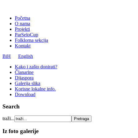
Početna
O nama
Projekti
ParSeloCup
Folklorna sekcija
Kontakt
BiH
English
Kako i zašto donirati?
Članarine
Dijaspora
Galerija slika
Korisne lokalne info.
Download
Search
traži...
Iz foto galerije