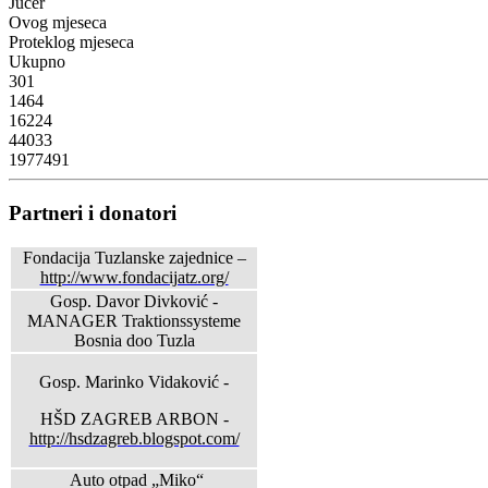
Jučer
Ovog mjeseca
Proteklog mjeseca
Ukupno
301
1464
16224
44033
1977491
Partneri i donatori
Fondacija Tuzlanske zajednice –
http://www.fondacijatz.org/
Gosp. Davor Divković -
MANAGER Traktionssysteme
Bosnia doo Tuzla
Gosp. Marinko Vidaković -
HŠD ZAGREB ARBON -
http://hsdzagreb.blogspot.com/
Auto otpad „Miko“