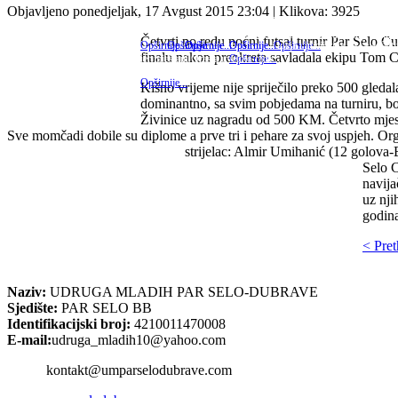
Objavljeno ponedjeljak, 17 Avgust 2015 23:04
| Klikova: 3925
Dragi naši, ovim putem vas obavještavamo o aktivnostima u 
Nakon izgradnje prve autobuske nadstrešnice koja je pobrala m
Udruga mladih Par Selo-Dubrave je ispunila jednu od svoj
Večeras je u prostorijama MZ Par Selo održan prvi 
Dan 25. listopad se u Federaciji BiH obilježava 
Sv. Nikola je svetac katoličke i pravosl
Jedna lijepa vijest dolazi iz naše lokal
Sv. Nikola je svetac katoličke i pravosla
Ovih dana priveden je kraju p
Dubrava. Novonastalo udruženje rezultat 
Četvrti po redu noćni futsal turnir Par Selo 
Naime, već duže vrijeme postoji ideja i inicijativa da se asfa
Opširnije...
Opširnije...
Opširnije...
Opširnije...
Opširnije...
Opširnije...
Opširnije...
finalu nakon preokreta savladala ekipu Tom C
jer mještani Orašja uveliko rade...
Opširnije...
Opširnije...
Kišno vrijeme nije spriječilo preko 500 gleda
dominantno, sa svim pobjedama na turniru, 
Živinice uz nagradu od 500 KM. Četvrto mjes
Sve momčadi dobile su diplome a prve tri i pehare za svoj uspjeh. Organ
strijelac: Almir Umihanić (12 golova
Selo C
navija
uz nji
godin
< Pre
Naziv:
UDRUGA MLADIH PAR SELO-DUBRAVE
Sjedište:
PAR SELO BB
Identifikacijski broj:
4210011470008
E-mail:
udruga_mladih10@yahoo.com
kontakt@umparselodubrave.com