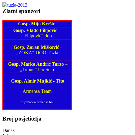
Zlatni sponzori
Gosp. Mijo Krešić
Gosp. Vlado Filipović
–
„Filipović“ doo
Gosp. Zoran Mišković
-
„ZOKA“ DOO Tuzla
Gosp. Marko Andrić Tarzo
–
„Timun“ Par Selo
Gosp. Almir Mujkić
-
Tito
"Armensa Team"
http://www.armensa.ba/
Broj posjetitelja
Danas