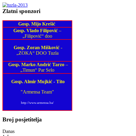
Zlatni sponzori
Gosp. Mijo Krešić
Gosp. Vlado Filipović
–
„Filipović“ doo
Gosp. Zoran Mišković
-
„ZOKA“ DOO Tuzla
Gosp. Marko Andrić Tarzo
–
„Timun“ Par Selo
Gosp. Almir Mujkić
-
Tito
"Armensa Team"
http://www.armensa.ba/
Broj posjetitelja
Danas