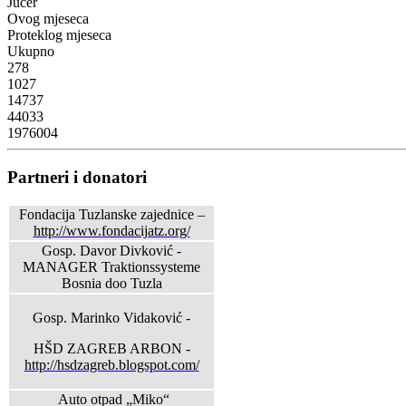
Jučer
Ovog mjeseca
Proteklog mjeseca
Ukupno
278
1027
14737
44033
1976004
Partneri i donatori
Fondacija Tuzlanske zajednice –
http://www.fondacijatz.org/
Gosp. Davor Divković -
MANAGER Traktionssysteme
Bosnia doo Tuzla
Gosp. Marinko Vidaković -
HŠD ZAGREB ARBON -
http://hsdzagreb.blogspot.com/
Auto otpad „Miko“