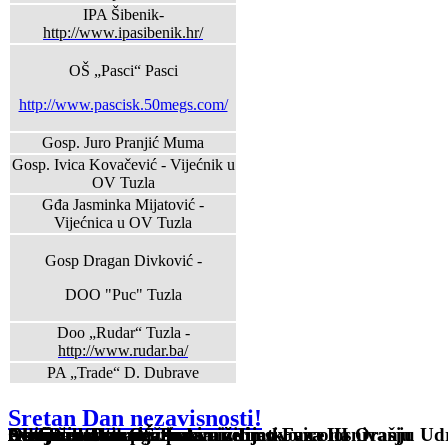
IPA Šibenik-
http://www.ipasibenik.hr/
OŠ „Pasci“ Pasci
http://www.pascisk.50megs.com/
Gosp. Juro Pranjić Muma
Gosp. Ivica Kovačević - Vijećnik u
OV Tuzla
Gđa Jasminka Mijatović -
Vijećnica u OV Tuzla
Gosp Dragan Divković -
DOO "Puc" Tuzla
Doo „Rudar“ Tuzla -
http://www.rudar.ba/
PA „Trade“ D. Dubrave
Sretan Dan nezavisnosti!
Sveti Nikola u OŠ Pasci
Osnovana Udruga žena
Održan sastanak žena sa inicijativom o osnivanju Ud
Autobuska stanica kakvu želimo-Faza III
Akcija asfaltiranja puta niz Ljeskovice na Orašju
Sveti Nikola u OŠ Pasci
Obilježen Dan penzionera
Autobuska stanica kakvu želimo-Faza II
Autobuska stanica kakvu želimo