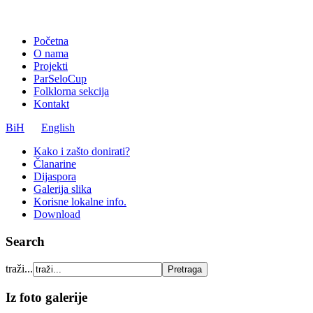
Početna
O nama
Projekti
ParSeloCup
Folklorna sekcija
Kontakt
BiH
English
Kako i zašto donirati?
Članarine
Dijaspora
Galerija slika
Korisne lokalne info.
Download
Search
traži...
Iz foto galerije