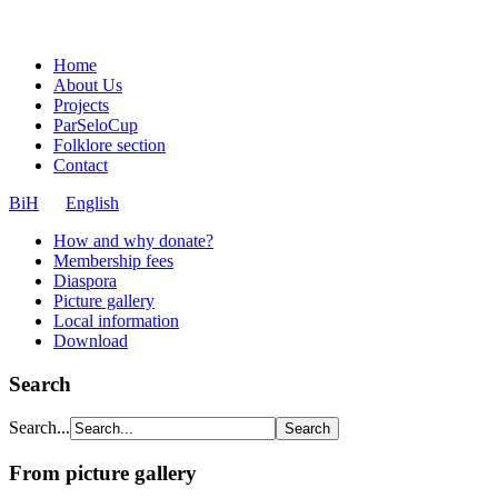
Home
About Us
Projects
ParSeloCup
Folklore section
Contact
BiH
English
How and why donate?
Membership fees
Diaspora
Picture gallery
Local information
Download
Search
Search...
From picture gallery