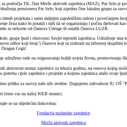
 sa područja TK, član Mreže aktivnih zajednica (MAZ). Par Selo je pos
druženja penzionera Par Selo, koji zajedno čine lokalnu grupu za raz
 bitnih projekata i samo daljnjim zajedničkim radom i povećanjem broj
je žena kako bi potakli i njih da se organiziraju i počnu djelovati kao 
obratite se nekome od članova Udruge ili ostalih članova LGZR.
ole, grupe ljudi i obavezno Savjet mjesnih zajednica. Udruženje ima tri 
vni odbor koji broji 5 članova koji su izabrani na Izbornoj skupštini ko
e Dragan Grgić.
 udruženo rade na osiguravanju boljih uvjeta života, promoviranju fila
anih aktivnosti unutar zajednice za tekuću godinu, na osnovu kojeg može
otreba cijele zajednice i projekte u kojima zajednica ulaže svoje ljudsk
dimo priliku za razvoj naše uže sredine. Dugujemo zahvalnost JU OŠ "
ti ćemo vas na našoj WEB stranici.
ajte se na slijedećim linkovima:
Fondacija tuzlanske zajednice
Mreža aktivnih zajednica