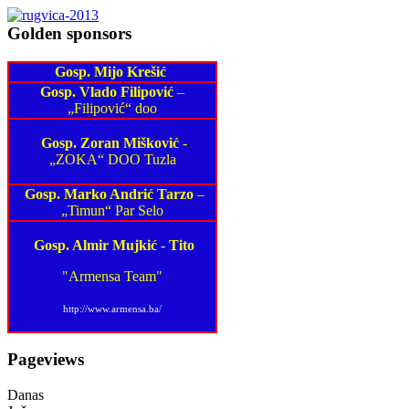
Golden sponsors
Gosp. Mijo Krešić
Gosp. Vlado Filipović
–
„Filipović“ doo
Gosp. Zoran Mišković
-
„ZOKA“ DOO Tuzla
Gosp. Marko Andrić Tarzo
–
„Timun“ Par Selo
Gosp. Almir Mujkić
-
Tito
"Armensa Team"
http://www.armensa.ba/
Pageviews
Danas