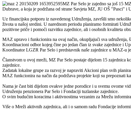
MZ Par Selo je zajedno sa još 15 MZ
Dubrave, a koja je podržana od strane Savjeta MZ, JU OŠ "Pasci" i U
Uz financijsku potporu iz navedenog Udruženja, završili smo nekoliko
života u našoj sredini. U narednom periodu planiramo formirati Udružen
pozitivne priče i pomoći razvitku zajednice, ali i osobnih kvaliteta 
MAZ upravo i funkcionira na ovaj način, okupljajući sva udruženja, šk
Koordinacioni odbor kojeg čine po jedan član iz svake zajednice i Upra
Koordinator LGZR Par Selo i predstavnik naše zajednice u MAZ-u j
Članstvom u ovoj mreži, MZ Par Selo postaje dijelom 15 zajednica koje
zajednice.
Zadatak lokalne grupe za razvoj je napraviti Akcioni plan svih planir
MAZ funkcionira na način da podržava projekte koji su prepoznati kao p
Nama je čast biti dijelom ovakve jedne porodice i u svemu ovome vi
Udruženju penzionera Par Selo i Fondaciji tuzlanske zajednice.
O svim budućim koracima i aktivnostima vezanim za Mrežu informira
Više o Mreži aktivnih zajednica, ali i o samom radu Fondacije informir