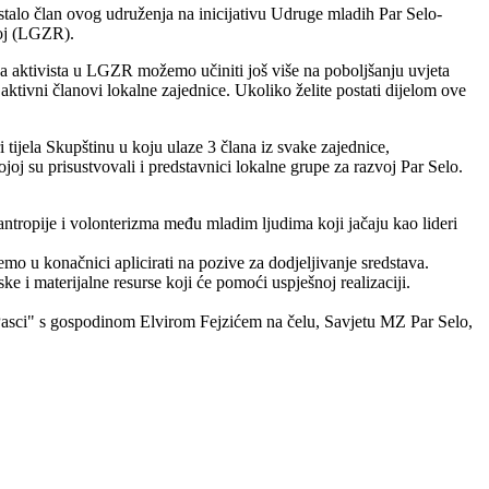
talo član ovog udruženja na inicijativu Udruge mladih Par Selo-
voj (LGZR).
a aktivista u LGZR možemo učiniti još više na poboljšanju uvjeta
aktivni članovi lokalne zajednice. Ukoliko želite postati dijelom ove
tijela Skupštinu u koju ulaze 3 člana iz svake zajednice,
joj su prisustvovali i predstavnici lokalne grupe za razvoj Par Selo.
ntropije i volonterizma među mladim ljudima koji jačaju kao lideri
mo u konačnici aplicirati na pozive za dodjeljivanje sredstava.
e i materijalne resurse koji će pomoći uspješnoj realizaciji.
Pasci" s gospodinom Elvirom Fejzićem na čelu, Savjetu MZ Par Selo,