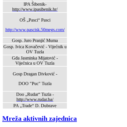
IPA Šibenik-
http://www.ipasibenik.hr/
OŠ „Pasci“ Pasci
http://www.pascisk.50megs.com/
Gosp. Juro Pranjić Muma
Gosp. Ivica Kovačević - Vijećnik u
OV Tuzla
Gđa Jasminka Mijatović -
Vijećnica u OV Tuzla
Gosp Dragan Divković -
DOO "Puc" Tuzla
Doo „Rudar“ Tuzla -
http://www.rudar.ba/
PA „Trade“ D. Dubrave
Mreža aktivnih zajednica