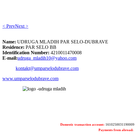
< Prev
Next >
Name:
UDRUGA MLADIH PAR SELO-DUBRAVE
Residence:
PAR SELO BB
Identification Number:
4210011470008
E-mail:
udruga_mladih10@yahoo.com
kontakt@umparselodubrave.com
www.umparselodubrave.com
Domestic transaction account:
1610250031190009
Payments from abroad: