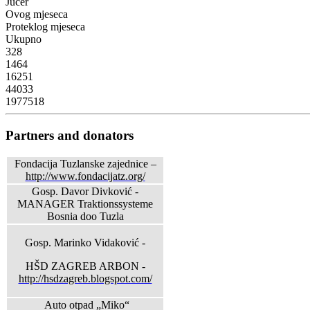
Jučer
Ovog mjeseca
Proteklog mjeseca
Ukupno
328
1464
16251
44033
1977518
Partners and donators
Fondacija Tuzlanske zajednice –
http://www.fondacijatz.org/
Gosp. Davor Divković -
MANAGER Traktionssysteme
Bosnia doo Tuzla
Gosp. Marinko Vidaković -
HŠD ZAGREB ARBON -
http://hsdzagreb.blogspot.com/
Auto otpad „Miko“