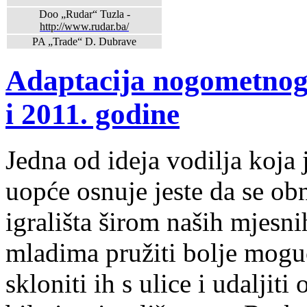
Doo „Rudar“ Tuzla -
http://www.rudar.ba/
PA „Trade“ D. Dubrave
Adaptacija nogometnog 
i 2011. godine
Jedna od ideja vodilja koja
uopće osnuje jeste da se obn
igrališta širom naših mjesni
mladima pružiti bolje moguć
skloniti ih s ulice i udalji