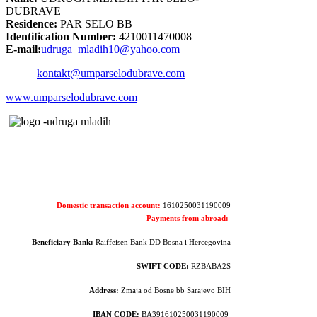
DUBRAVE
Residence:
PAR SELO BB
Identification Number:
4210011470008
E-mail:
udruga_mladih10@yahoo.com
kontakt@umparselodubrave.com
www.umparselodubrave.com
Domestic transaction account:
1610250031190009
Payments from abroad:
Beneficiary Bank:
Raiffeisen Bank DD Bosna i Hercegovina
SWIFT CODE:
RZBABA2S
Address:
Zmaja od Bosne bb Sarajevo BIH
IBAN CODE:
BA391610250031190009