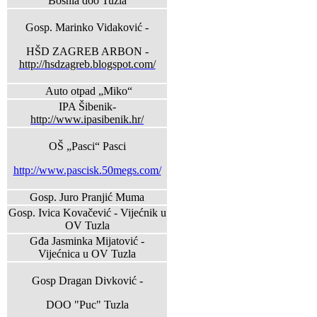
Bosnia doo Tuzla
Gosp. Marinko Vidaković -
HŠD ZAGREB ARBON -
http://hsdzagreb.blogspot.com/
Auto otpad „Miko“
IPA Šibenik-
http://www.ipasibenik.hr/
OŠ „Pasci“ Pasci
http://www.pascisk.50megs.com/
Gosp. Juro Pranjić Muma
Gosp. Ivica Kovačević - Vijećnik u
OV Tuzla
Gđa Jasminka Mijatović -
Vijećnica u OV Tuzla
Gosp Dragan Divković -
DOO "Puc" Tuzla