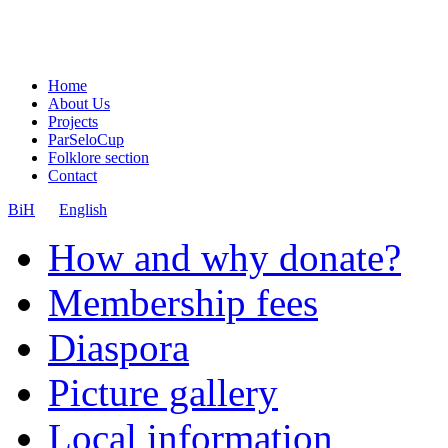
Home
About Us
Projects
ParSeloCup
Folklore section
Contact
BiH
English
How and why donate?
Membership fees
Diaspora
Picture gallery
Local information