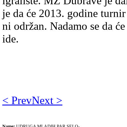
igralište. MZ Dubrave je 
je da će 2013. godine turnir
ni održan. Nadamo se da će 
ide.
< Prev
Next >
Name:
UDRUGA MLADIH PAR SELO-