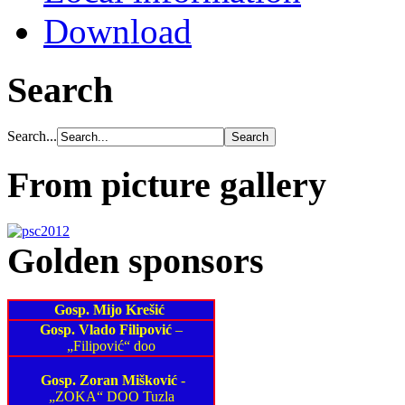
Download
Search
Search...
From picture gallery
Golden sponsors
Gosp. Mijo Krešić
Gosp. Vlado Filipović
–
„Filipović“ doo
Gosp. Zoran Mišković
-
„ZOKA“ DOO Tuzla