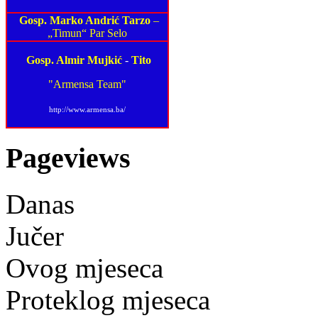
Gosp. Marko Andrić Tarzo
–
„Timun“ Par Selo
Gosp. Almir Mujkić
-
Tito
"Armensa Team"
http://www.armensa.ba/
Pageviews
Danas
Jučer
Ovog mjeseca
Proteklog mjeseca