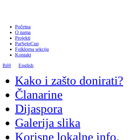
Početna
O nama
Projekti
ParSeloCup
Folklorna sekcija
Kontakt
BiH
English
Kako i zašto donirati?
Članarine
Dijaspora
Galerija slika
Korisne lokalne info.