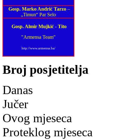
Gosp. Marko Andrić Tarzo
–
„Timun“ Par Selo
Gosp. Almir Mujkić
-
Tito
"Armensa Team"
http://www.armensa.ba/
Broj posjetitelja
Danas
Jučer
Ovog mjeseca
Proteklog mjeseca