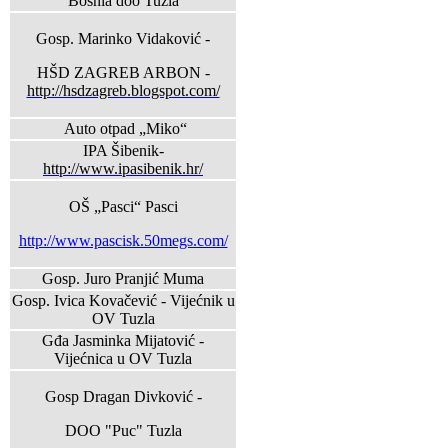
Bosnia doo Tuzla
Gosp. Marinko Vidaković -
HŠD ZAGREB ARBON -
http://hsdzagreb.blogspot.com/
Auto otpad „Miko“
IPA Šibenik-
http://www.ipasibenik.hr/
OŠ „Pasci“ Pasci
http://www.pascisk.50megs.com/
Gosp. Juro Pranjić Muma
Gosp. Ivica Kovačević - Vijećnik u
OV Tuzla
Gđa Jasminka Mijatović -
Vijećnica u OV Tuzla
Gosp Dragan Divković -
DOO "Puc" Tuzla