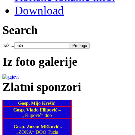
Download
Search
traži...
Iz foto galerije
Zlatni sponzori
Gosp. Mijo Krešić
Gosp. Vlado Filipović
–
„Filipović“ doo
Gosp. Zoran Mišković
-
„ZOKA“ DOO Tuzla