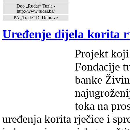
Doo „Rudar“ Tuzla -
http://www.rudar.ba/
PA „Trade“ D. Dubrave
Uređenje dijela korita r
Projekt koj
Fondacije t
banke Živini
najugroženi
toka na pro
uređenja korita rječice i spr