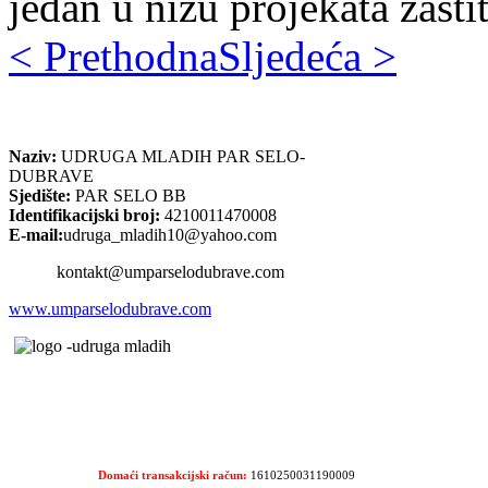
jedan u nizu projekata zašti
< Prethodna
Sljedeća >
Naziv:
UDRUGA MLADIH PAR SELO-
DUBRAVE
Sjedište:
PAR SELO BB
Identifikacijski broj:
4210011470008
E-mail:
udruga_mladih10@yahoo.com
kontakt@umparselodubrave.com
www.umparselodubrave.com
Domaći transakcijski račun:
1610250031190009