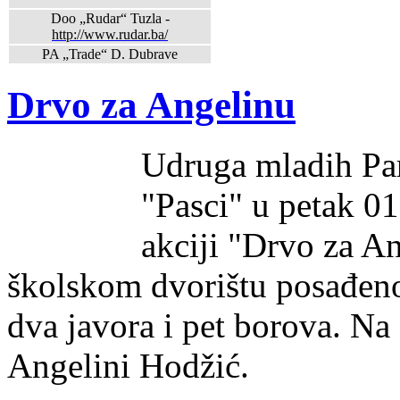
Doo „Rudar“ Tuzla -
http://www.rudar.ba/
PA „Trade“ D. Dubrave
Drvo za Angelinu
Udruga mladih Par
"Pasci" u petak 0
akciji "Drvo za A
školskom dvorištu posađeno
dva javora i pet borova. Na
Angelini Hodžić.