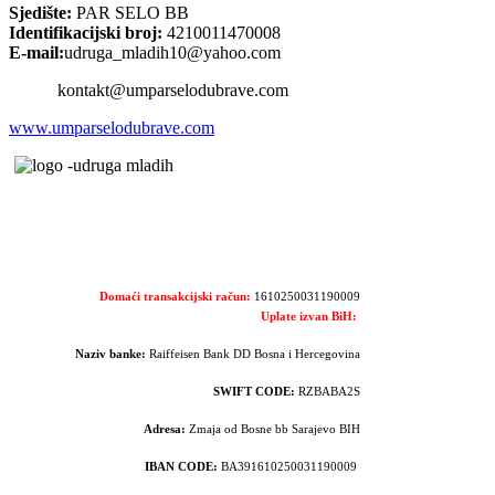
Sjedište:
PAR SELO BB
Identifikacijski broj:
4210011470008
E-mail:
udruga_mladih10@yahoo.com
kontakt@umparselodubrave.com
www.umparselodubrave.com
Domaći transakcijski račun:
1610250031190009
Uplate izvan BiH:
Naziv banke:
Raiffeisen Bank DD Bosna i Hercegovina
SWIFT CODE:
RZBABA2S
Adresa:
Zmaja od Bosne bb Sarajevo BIH
IBAN CODE:
BA391610250031190009