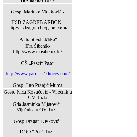
Bosnia doo Tuzla
Gosp. Marinko Vidaković -
HŠD ZAGREB ARBON -
http://hsdzagreb.blogspot.com/
Auto otpad „Miko“
IPA Šibenik-
http://www.ipasibenik.hr/
OŠ „Pasci“ Pasci
http://www.pascisk.50megs.com/
Gosp. Juro Pranjić Muma
Gosp. Ivica Kovačević - Vijećnik u
OV Tuzla
Gđa Jasminka Mijatović -
Vijećnica u OV Tuzla
Gosp Dragan Divković -
DOO "Puc" Tuzla