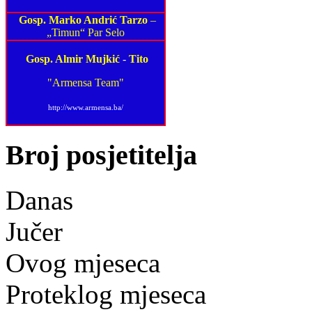
Gosp. Marko Andrić Tarzo
–
„Timun“ Par Selo
Gosp. Almir Mujkić
-
Tito
"Armensa Team"
http://www.armensa.ba/
Broj posjetitelja
Danas
Jučer
Ovog mjeseca
Proteklog mjeseca