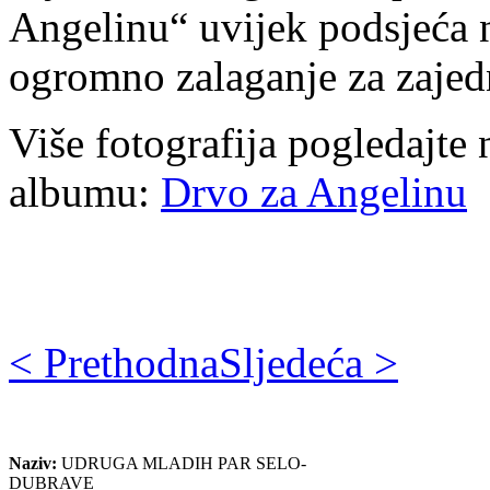
Angelinu“ uvijek podsjeća 
ogromno zalaganje za zajed
Više fotografija pogledajte 
albumu:
Drvo za Angelinu
< Prethodna
Sljedeća >
Naziv:
UDRUGA MLADIH PAR SELO-
DUBRAVE