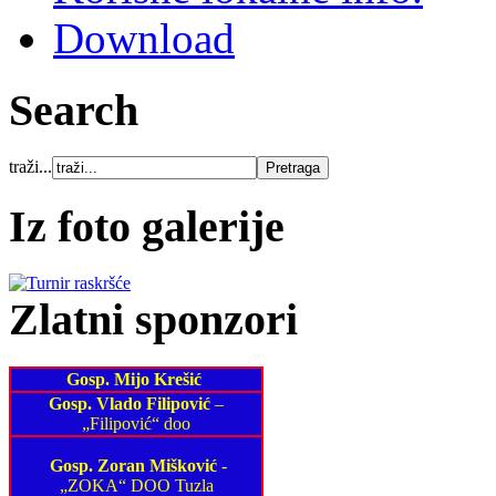
Download
Search
traži...
Iz foto galerije
Zlatni sponzori
Gosp. Mijo Krešić
Gosp. Vlado Filipović
–
„Filipović“ doo
Gosp. Zoran Mišković
-
„ZOKA“ DOO Tuzla