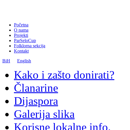
Početna
O nama
Projekti
ParSeloCup
Folklorna sekcija
Kontakt
BiH
English
Kako i zašto donirati?
Članarine
Dijaspora
Galerija slika
Korisne lokalne info.