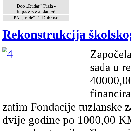
Doo „Rudar“ Tuzla -
http://www.rudar.ba/
PA „Trade“ D. Dubrave
Rekonstrukcija školskog
Započela
sada u r
40000,0
financir
zatim Fondacije tuzlanske z
dvije godine po 1000,00 KM