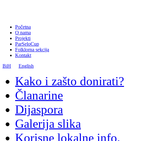
Početna
O nama
Projekti
ParSeloCup
Folklorna sekcija
Kontakt
BiH
English
Kako i zašto donirati?
Članarine
Dijaspora
Galerija slika
Korisne lokalne info.