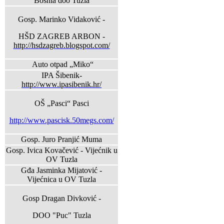
Bosnia doo Tuzla
Gosp. Marinko Vidaković -
HŠD ZAGREB ARBON -
http://hsdzagreb.blogspot.com/
Auto otpad „Miko“
IPA Šibenik-
http://www.ipasibenik.hr/
OŠ „Pasci“ Pasci
http://www.pascisk.50megs.com/
Gosp. Juro Pranjić Muma
Gosp. Ivica Kovačević - Vijećnik u
OV Tuzla
Gđa Jasminka Mijatović -
Vijećnica u OV Tuzla
Gosp Dragan Divković -
DOO "Puc" Tuzla