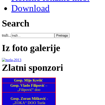
Download
Search
traži...
Iz foto galerije
Zlatni sponzori
Gosp. Mijo Krešić
Gosp. Vlado Filipović
–
„Filipović“ doo
Gosp. Zoran Mišković
-
„ZOKA“ DOO Tuzla