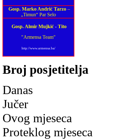
Gosp. Marko Andrić Tarzo
–
„Timun“ Par Selo
Gosp. Almir Mujkić
-
Tito
"Armensa Team"
http://www.armensa.ba/
Broj posjetitelja
Danas
Jučer
Ovog mjeseca
Proteklog mjeseca