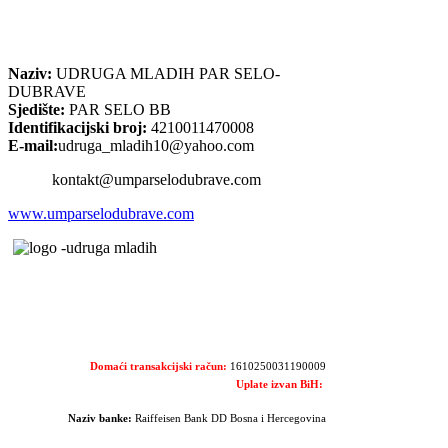
Naziv:
UDRUGA MLADIH PAR SELO-
DUBRAVE
Sjedište:
PAR SELO BB
Identifikacijski broj:
4210011470008
E-mail:
udruga_mladih10@yahoo.com
kontakt@umparselodubrave.com
www.umparselodubrave.com
Domaći transakcijski račun:
1610250031190009
Uplate izvan BiH:
Naziv banke:
Raiffeisen Bank DD Bosna i Hercegovina