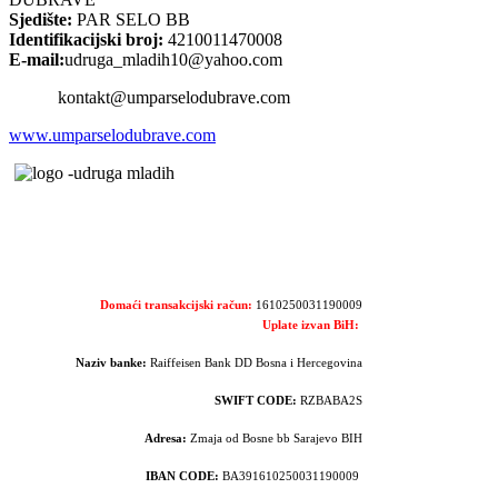
Sjedište:
PAR SELO BB
Identifikacijski broj:
4210011470008
E-mail:
udruga_mladih10@yahoo.com
kontakt@umparselodubrave.com
www.umparselodubrave.com
Domaći transakcijski račun:
1610250031190009
Uplate izvan BiH:
Naziv banke:
Raiffeisen Bank DD Bosna i Hercegovina
SWIFT CODE:
RZBABA2S
Adresa:
Zmaja od Bosne bb Sarajevo BIH
IBAN CODE:
BA391610250031190009