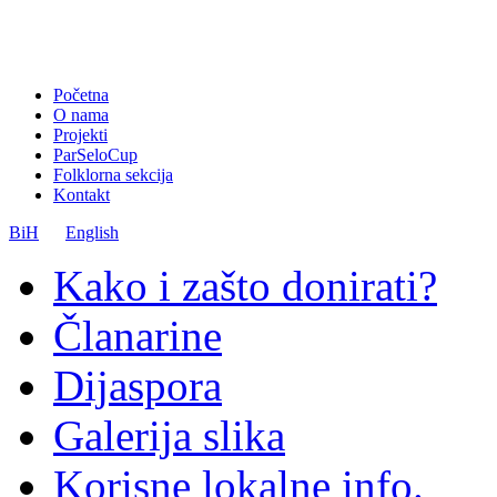
Početna
O nama
Projekti
ParSeloCup
Folklorna sekcija
Kontakt
BiH
English
Kako i zašto donirati?
Članarine
Dijaspora
Galerija slika
Korisne lokalne info.