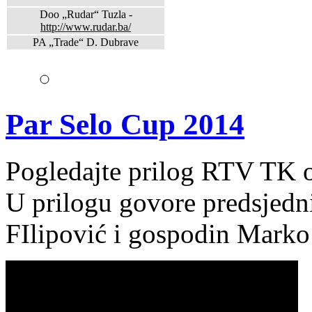
Doo „Rudar“ Tuzla -
http://www.rudar.ba/
PA „Trade“ D. Dubrave
Par Selo Cup 2014
Pogledajte prilog RTV TK 
U prilogu govore predsjed
FIlipović i gospodin Marko