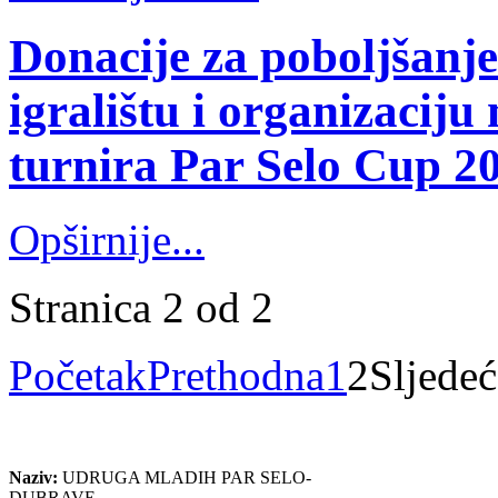
Donacije za poboljšanj
igralištu i organizaci
turnira Par Selo Cup 2
Opširnije...
Stranica 2 od 2
Početak
Prethodna
1
2
Sljedeć
Naziv:
UDRUGA MLADIH PAR SELO-
DUBRAVE