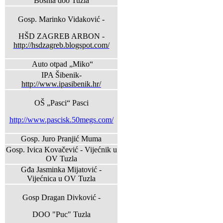
Bosnia doo Tuzla
Gosp. Marinko Vidaković -
HŠD ZAGREB ARBON -
http://hsdzagreb.blogspot.com/
Auto otpad „Miko“
IPA Šibenik-
http://www.ipasibenik.hr/
OŠ „Pasci“ Pasci
http://www.pascisk.50megs.com/
Gosp. Juro Pranjić Muma
Gosp. Ivica Kovačević - Vijećnik u
OV Tuzla
Gđa Jasminka Mijatović -
Vijećnica u OV Tuzla
Gosp Dragan Divković -
DOO "Puc" Tuzla