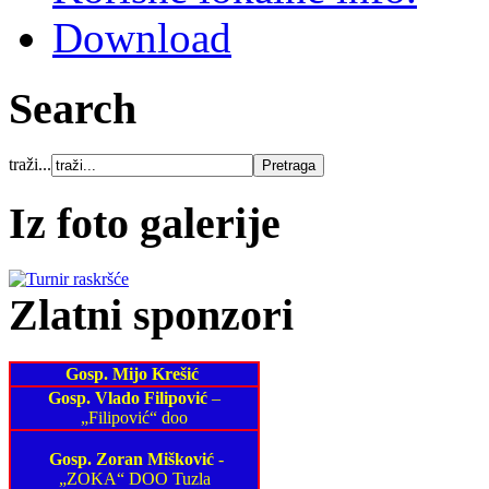
Download
Search
traži...
Iz foto galerije
Zlatni sponzori
Gosp. Mijo Krešić
Gosp. Vlado Filipović
–
„Filipović“ doo
Gosp. Zoran Mišković
-
„ZOKA“ DOO Tuzla