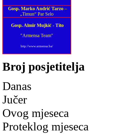
Gosp. Marko Andrić Tarzo
–
„Timun“ Par Selo
Gosp. Almir Mujkić
-
Tito
"Armensa Team"
http://www.armensa.ba/
Broj posjetitelja
Danas
Jučer
Ovog mjeseca
Proteklog mjeseca