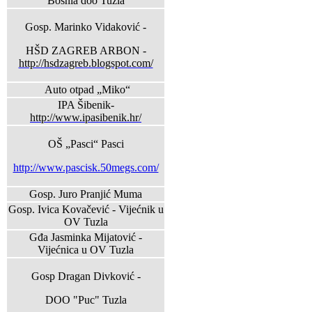
Bosnia doo Tuzla
Gosp. Marinko Vidaković -
HŠD ZAGREB ARBON -
http://hsdzagreb.blogspot.com/
Auto otpad „Miko“
IPA Šibenik-
http://www.ipasibenik.hr/
OŠ „Pasci“ Pasci
http://www.pascisk.50megs.com/
Gosp. Juro Pranjić Muma
Gosp. Ivica Kovačević - Vijećnik u
OV Tuzla
Gđa Jasminka Mijatović -
Vijećnica u OV Tuzla
Gosp Dragan Divković -
DOO "Puc" Tuzla