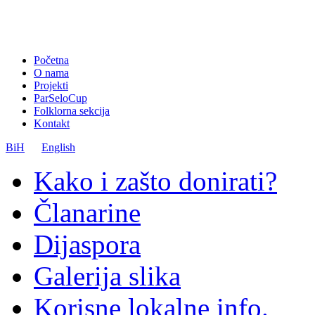
Početna
O nama
Projekti
ParSeloCup
Folklorna sekcija
Kontakt
BiH
English
Kako i zašto donirati?
Članarine
Dijaspora
Galerija slika
Korisne lokalne info.