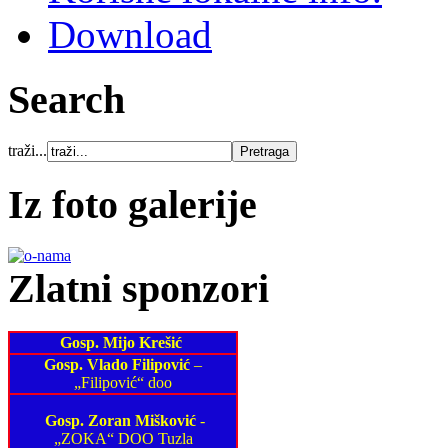
Download
Search
traži...
Iz foto galerije
Zlatni sponzori
Gosp. Mijo Krešić
Gosp. Vlado Filipović
–
„Filipović“ doo
Gosp. Zoran Mišković
-
„ZOKA“ DOO Tuzla