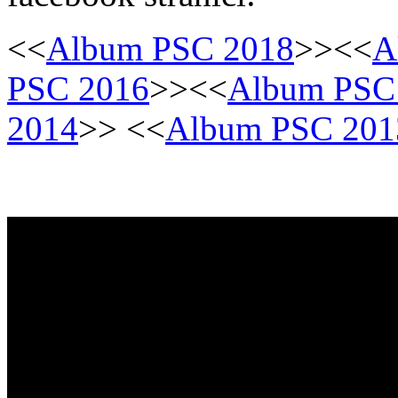
<<
Album PSC 2018
>><<
A
PSC 2016
>><<
Album PSC
2014
>> <<
Album PSC 201