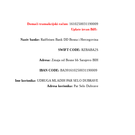
Domaći transakcijski račun:
1610250031190009
Uplate izvan BiH:
Naziv banke:
Raiffeisen Bank DD Bosna i Hercegovina
SWIFT CODE:
RZBABA2S
Adresa:
Zmaja od Bosne bb Sarajevo BIH
IBAN CODE:
BA391610250031190009
Ime korisnika:
UDRUGA MLADIH PAR SELO DUBRAVE
Adresa korisnika:
Par Selo Dubrave