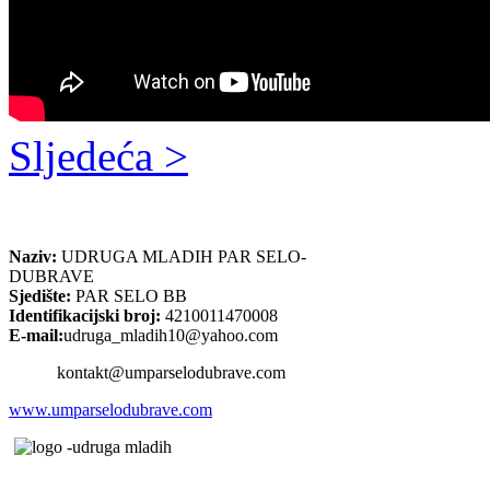
Sljedeća >
Naziv:
UDRUGA MLADIH PAR SELO-
DUBRAVE
Sjedište:
PAR SELO BB
Identifikacijski broj:
4210011470008
E-mail:
udruga_mladih10@yahoo.com
kontakt@umparselodubrave.com
www.umparselodubrave.com