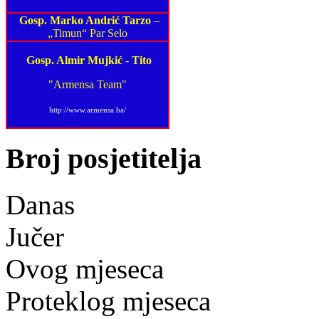
Gosp. Marko Andrić Tarzo
–
„Timun“ Par Selo
Gosp. Almir Mujkić
-
Tito
"Armensa Team"
http://www.armensa.ba/
Broj posjetitelja
Danas
Jučer
Ovog mjeseca
Proteklog mjeseca