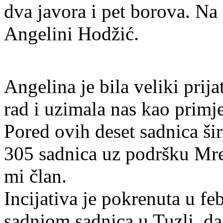
dva javora i pet borova. Na
Angelini Hodžić.
Angelina je bila veliki prij
rad i uzimala nas kao primje
Pored ovih deset sadnica š
305 sadnica uz podršku Mrež
mi član.
Incijativa je pokrenuta u fe
sadnjom sadnica u Tuzli, d