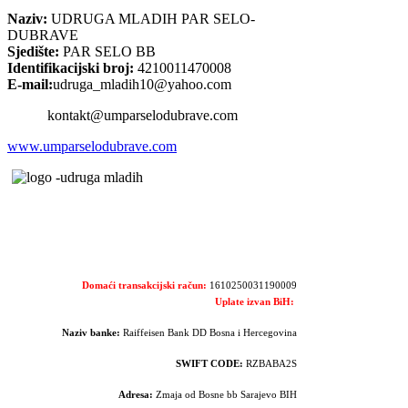
Naziv:
UDRUGA MLADIH PAR SELO-
DUBRAVE
Sjedište:
PAR SELO BB
Identifikacijski broj:
4210011470008
E-mail:
udruga_mladih10@yahoo.com
kontakt@umparselodubrave.com
www.umparselodubrave.com
Domaći transakcijski račun:
1610250031190009
Uplate izvan BiH:
Naziv banke:
Raiffeisen Bank DD Bosna i Hercegovina
SWIFT CODE:
RZBABA2S
Adresa:
Zmaja od Bosne bb Sarajevo BIH