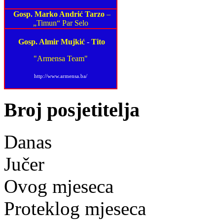
Gosp. Marko Andrić Tarzo
–
„Timun“ Par Selo
Gosp. Almir Mujkić
-
Tito
"Armensa Team"
http://www.armensa.ba/
Broj posjetitelja
Danas
Jučer
Ovog mjeseca
Proteklog mjeseca