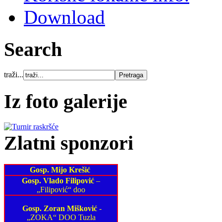
Download
Search
traži...
Iz foto galerije
Zlatni sponzori
Gosp. Mijo Krešić
Gosp. Vlado Filipović
–
„Filipović“ doo
Gosp. Zoran Mišković
-
„ZOKA“ DOO Tuzla