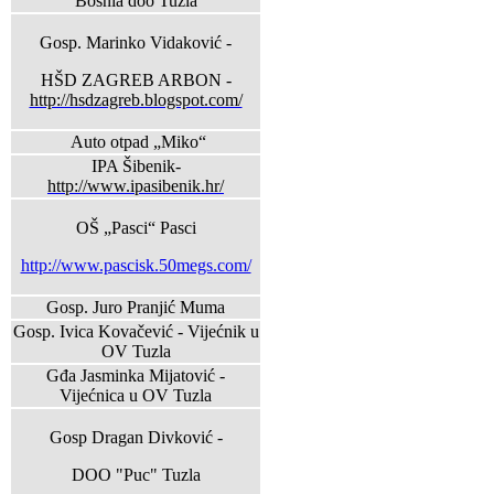
Bosnia doo Tuzla
Gosp. Marinko Vidaković -
HŠD ZAGREB ARBON -
http://hsdzagreb.blogspot.com/
Auto otpad „Miko“
IPA Šibenik-
http://www.ipasibenik.hr/
OŠ „Pasci“ Pasci
http://www.pascisk.50megs.com/
Gosp. Juro Pranjić Muma
Gosp. Ivica Kovačević - Vijećnik u
OV Tuzla
Gđa Jasminka Mijatović -
Vijećnica u OV Tuzla
Gosp Dragan Divković -
DOO "Puc" Tuzla