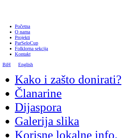
Početna
O nama
Projekti
ParSeloCup
Folklorna sekcija
Kontakt
BiH
English
Kako i zašto donirati?
Članarine
Dijaspora
Galerija slika
Korisne lokalne info.