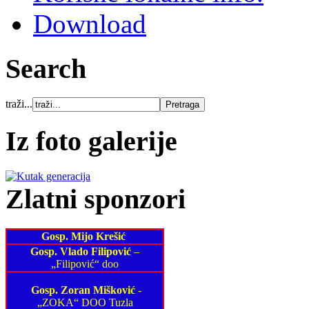
Download
Search
traži...
Iz foto galerije
Zlatni sponzori
Gosp. Mijo Krešić
Gosp. Vlado Filipović
–
„Filipović“ doo
Gosp. Zoran Mišković
-
„ZOKA“ DOO Tuzla