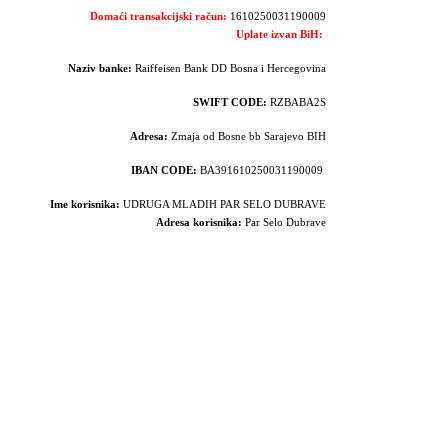
Domaći transakcijski račun:
1610250031190009
Uplate izvan BiH:
Naziv banke:
Raiffeisen Bank DD Bosna i Hercegovina
SWIFT CODE:
RZBABA2S
Adresa:
Zmaja od Bosne bb Sarajevo BIH
IBAN CODE:
BA391610250031190009
Ime korisnika:
UDRUGA MLADIH PAR SELO DUBRAVE
Adresa korisnika:
Par Selo Dubrave