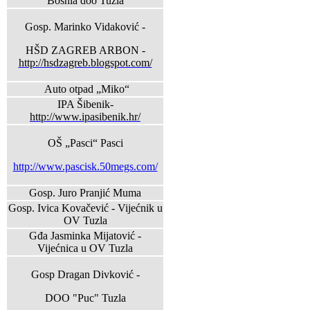
Bosnia doo Tuzla
Gosp. Marinko Vidaković -
HŠD ZAGREB ARBON -
http://hsdzagreb.blogspot.com/
Auto otpad „Miko“
IPA Šibenik-
http://www.ipasibenik.hr/
OŠ „Pasci“ Pasci
http://www.pascisk.50megs.com/
Gosp. Juro Pranjić Muma
Gosp. Ivica Kovačević - Vijećnik u
OV Tuzla
Gđa Jasminka Mijatović -
Vijećnica u OV Tuzla
Gosp Dragan Divković -
DOO "Puc" Tuzla