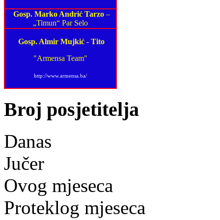
Gosp. Marko Andrić Tarzo
–
„Timun“ Par Selo
Gosp. Almir Mujkić
-
Tito
"Armensa Team"
http://www.armensa.ba/
Broj posjetitelja
Danas
Jučer
Ovog mjeseca
Proteklog mjeseca