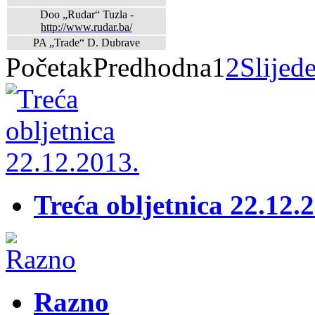
Doo „Rudar“ Tuzla -
http://www.rudar.ba/
PA „Trade“ D. Dubrave
Početak
Predhodna
1
2
Slijed
Treća obljetnica 22.12.
Razno