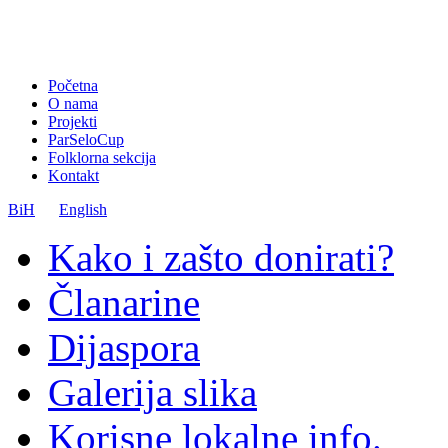
Početna
O nama
Projekti
ParSeloCup
Folklorna sekcija
Kontakt
BiH
English
Kako i zašto donirati?
Članarine
Dijaspora
Galerija slika
Korisne lokalne info.