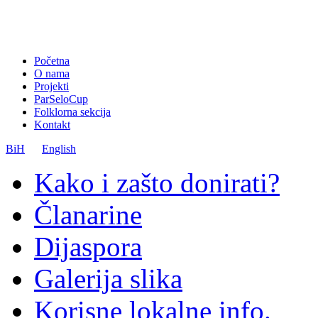
Početna
O nama
Projekti
ParSeloCup
Folklorna sekcija
Kontakt
BiH
English
Kako i zašto donirati?
Članarine
Dijaspora
Galerija slika
Korisne lokalne info.