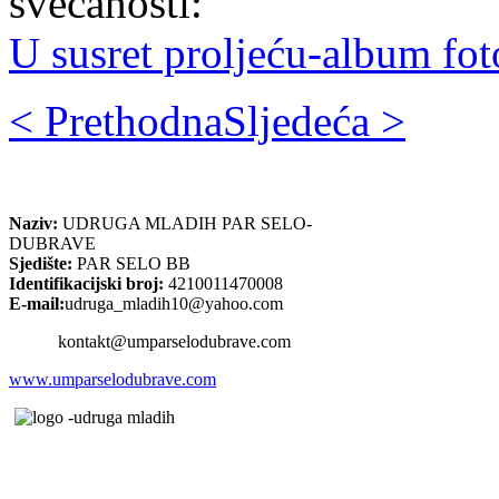
svečanosti:
U susret proljeću-album fot
< Prethodna
Sljedeća >
Naziv:
UDRUGA MLADIH PAR SELO-
DUBRAVE
Sjedište:
PAR SELO BB
Identifikacijski broj:
4210011470008
E-mail:
udruga_mladih10@yahoo.com
kontakt@umparselodubrave.com
www.umparselodubrave.com