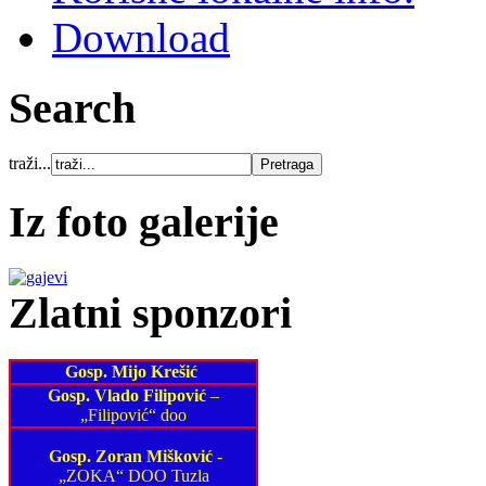
Download
Search
traži...
Iz foto galerije
Zlatni sponzori
Gosp. Mijo Krešić
Gosp. Vlado Filipović
–
„Filipović“ doo
Gosp. Zoran Mišković
-
„ZOKA“ DOO Tuzla