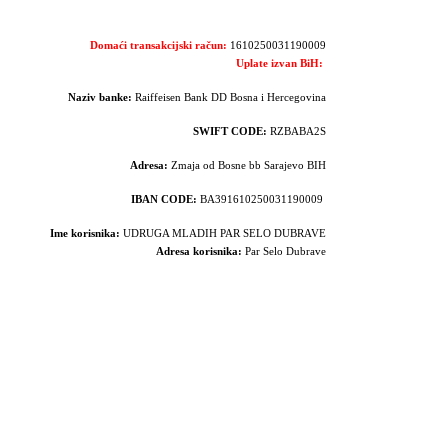
Domaći transakcijski račun:
1610250031190009
Uplate izvan BiH:
Naziv banke:
Raiffeisen Bank DD Bosna i Hercegovina
SWIFT CODE:
RZBABA2S
Adresa:
Zmaja od Bosne bb Sarajevo BIH
IBAN CODE:
BA391610250031190009
Ime korisnika:
UDRUGA MLADIH PAR SELO DUBRAVE
Adresa korisnika:
Par Selo Dubrave