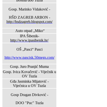
Bosnia doo Tuzla
Gosp. Marinko Vidaković -
HŠD ZAGREB ARBON -
http://hsdzagreb.blogspot.com/
Auto otpad „Miko“
IPA Šibenik-
http://www.ipasibenik.hr/
OŠ „Pasci“ Pasci
http://www.pascisk.50megs.com/
Gosp. Juro Pranjić Muma
Gosp. Ivica Kovačević - Vijećnik u
OV Tuzla
Gđa Jasminka Mijatović -
Vijećnica u OV Tuzla
Gosp Dragan Divković -
DOO "Puc" Tuzla