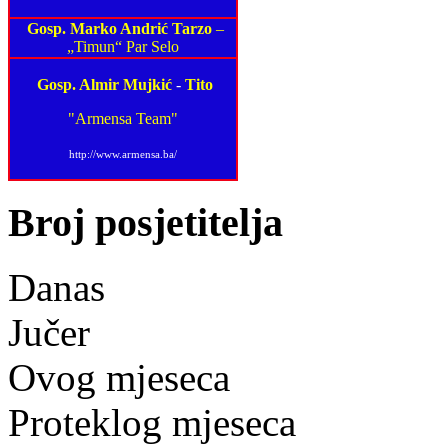
Gosp. Marko Andrić Tarzo
–
„Timun“ Par Selo
Gosp. Almir Mujkić
-
Tito
"Armensa Team"
http://www.armensa.ba/
Broj posjetitelja
Danas
Jučer
Ovog mjeseca
Proteklog mjeseca