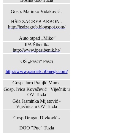
Bosnia doo Tuzla
Gosp. Marinko Vidaković -
HŠD ZAGREB ARBON -
http://hsdzagreb.blogspot.com/
Auto otpad „Miko“
IPA Šibenik-
http://www.ipasibenik.hr/
OŠ „Pasci“ Pasci
http://www.pascisk.50megs.com/
Gosp. Juro Pranjić Muma
Gosp. Ivica Kovačević - Vijećnik u
OV Tuzla
Gđa Jasminka Mijatović -
Vijećnica u OV Tuzla
Gosp Dragan Divković -
DOO "Puc" Tuzla