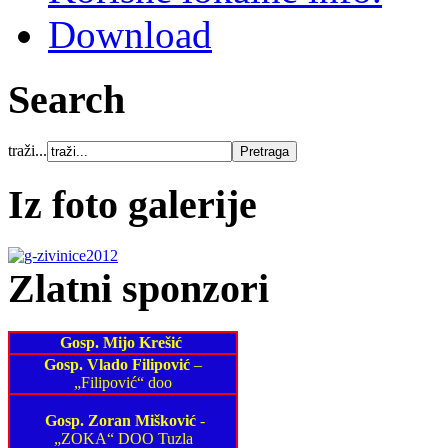
Download
Search
traži...
Iz foto galerije
Zlatni sponzori
Gosp. Mijo Krešić
Gosp. Vlado Filipović
–
„Filipović“ doo
Gosp. Zoran Mišković
-
„ZOKA“ DOO Tuzla