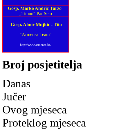
Gosp. Marko Andrić Tarzo
–
„Timun“ Par Selo
Gosp. Almir Mujkić
-
Tito
"Armensa Team"
http://www.armensa.ba/
Broj posjetitelja
Danas
Jučer
Ovog mjeseca
Proteklog mjeseca