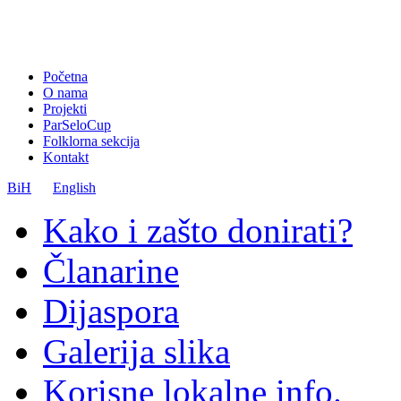
Početna
O nama
Projekti
ParSeloCup
Folklorna sekcija
Kontakt
BiH
English
Kako i zašto donirati?
Članarine
Dijaspora
Galerija slika
Korisne lokalne info.