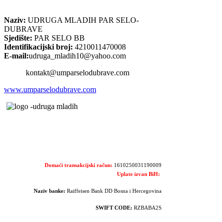
Naziv:
UDRUGA MLADIH PAR SELO-
DUBRAVE
Sjedište:
PAR SELO BB
Identifikacijski broj:
4210011470008
E-mail:
udruga_mladih10@yahoo.com
kontakt@umparselodubrave.com
www.umparselodubrave.com
Domaći transakcijski račun:
1610250031190009
Uplate izvan BiH:
Naziv banke:
Raiffeisen Bank DD Bosna i Hercegovina
SWIFT CODE:
RZBABA2S