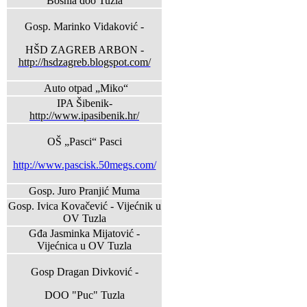
Bosnia doo Tuzla
Gosp. Marinko Vidaković -
HŠD ZAGREB ARBON -
http://hsdzagreb.blogspot.com/
Auto otpad „Miko“
IPA Šibenik-
http://www.ipasibenik.hr/
OŠ „Pasci“ Pasci
http://www.pascisk.50megs.com/
Gosp. Juro Pranjić Muma
Gosp. Ivica Kovačević - Vijećnik u
OV Tuzla
Gđa Jasminka Mijatović -
Vijećnica u OV Tuzla
Gosp Dragan Divković -
DOO "Puc" Tuzla