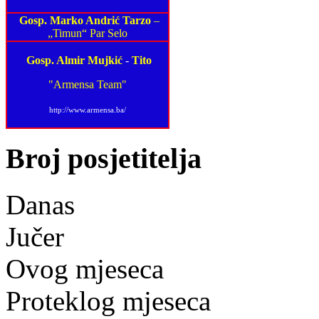
Gosp. Marko Andrić Tarzo
–
„Timun“ Par Selo
Gosp. Almir Mujkić
-
Tito
"Armensa Team"
http://www.armensa.ba/
Broj posjetitelja
Danas
Jučer
Ovog mjeseca
Proteklog mjeseca