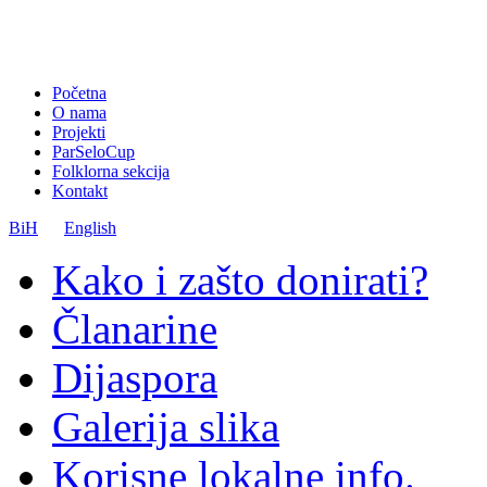
Početna
O nama
Projekti
ParSeloCup
Folklorna sekcija
Kontakt
BiH
English
Kako i zašto donirati?
Članarine
Dijaspora
Galerija slika
Korisne lokalne info.