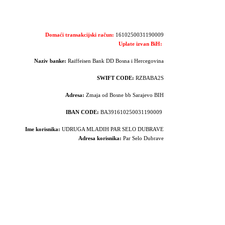
Domaći transakcijski račun:
1610250031190009
Uplate izvan BiH:
Naziv banke:
Raiffeisen Bank DD Bosna i Hercegovina
SWIFT CODE:
RZBABA2S
Adresa:
Zmaja od Bosne bb Sarajevo BIH
IBAN CODE:
BA391610250031190009
Ime korisnika:
UDRUGA MLADIH PAR SELO DUBRAVE
Adresa korisnika:
Par Selo Dubrave