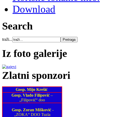
Download
Search
traži...
Iz foto galerije
Zlatni sponzori
Gosp. Mijo Krešić
Gosp. Vlado Filipović
–
„Filipović“ doo
Gosp. Zoran Mišković
-
„ZOKA“ DOO Tuzla