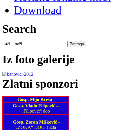
Download
Search
traži...
Iz foto galerije
Zlatni sponzori
Gosp. Mijo Krešić
Gosp. Vlado Filipović
–
„Filipović“ doo
Gosp. Zoran Mišković
-
„ZOKA“ DOO Tuzla