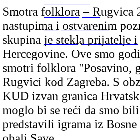
Banovići 2012.
Smotra folklora – Rugvica 
Par Selo Cup 2012
nastupima i ostvarenim pozn
Gornje Živinice 2012
skupina je stekla prijatelje 
Posavsko sijelo Gradačac 2012
Hercegovine. Ove smo godine
smotri folklora ''Posavino, g
Rugvici kod Zagreba. S obzi
KUD izvan granica Hrvatsk
moglo bi se reći da smo bili
predstavili igrama iz Bosne i 
obali Save.