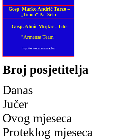
Gosp. Marko Andrić Tarzo
–
„Timun“ Par Selo
Gosp. Almir Mujkić
-
Tito
"Armensa Team"
http://www.armensa.ba/
Broj posjetitelja
Danas
Jučer
Ovog mjeseca
Proteklog mjeseca