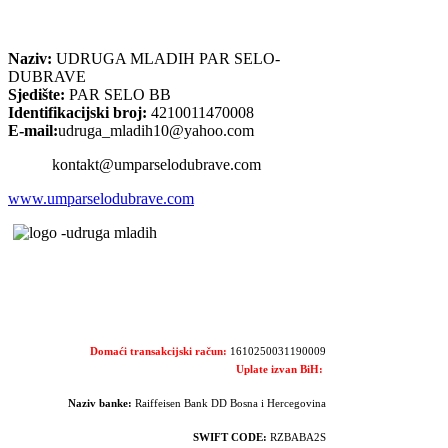
Naziv:
UDRUGA MLADIH PAR SELO-
DUBRAVE
Sjedište:
PAR SELO BB
Identifikacijski broj:
4210011470008
E-mail:
udruga_mladih10@yahoo.com
kontakt@umparselodubrave.com
www.umparselodubrave.com
Domaći transakcijski račun:
1610250031190009
Uplate izvan BiH:
Naziv banke:
Raiffeisen Bank DD Bosna i Hercegovina
SWIFT CODE:
RZBABA2S