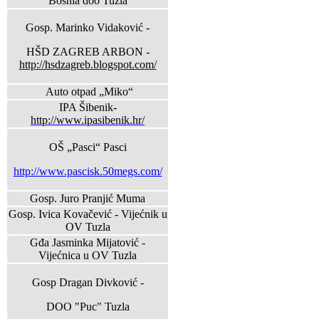
Bosnia doo Tuzla
Gosp. Marinko Vidaković -
HŠD ZAGREB ARBON -
http://hsdzagreb.blogspot.com/
Auto otpad „Miko“
IPA Šibenik-
http://www.ipasibenik.hr/
OŠ „Pasci“ Pasci
http://www.pascisk.50megs.com/
Gosp. Juro Pranjić Muma
Gosp. Ivica Kovačević - Vijećnik u
OV Tuzla
Gđa Jasminka Mijatović -
Vijećnica u OV Tuzla
Gosp Dragan Divković -
DOO "Puc" Tuzla