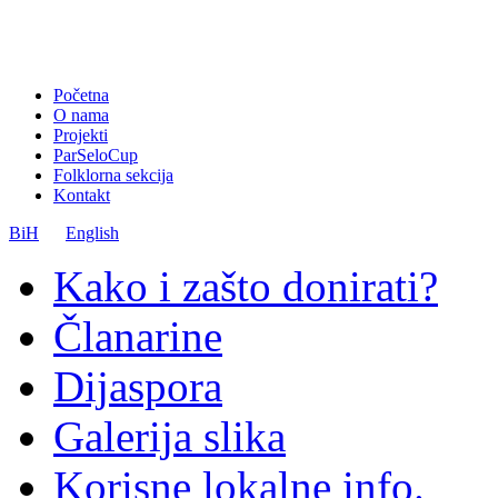
Početna
O nama
Projekti
ParSeloCup
Folklorna sekcija
Kontakt
BiH
English
Kako i zašto donirati?
Članarine
Dijaspora
Galerija slika
Korisne lokalne info.