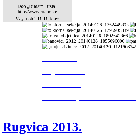
Doo „Rudar“ Tuzla -
http://www.rudar.ba/
PA „Trade“ D. Dubrave
Tuzla 2013.
Rugvica 2013.
Breške 2013.
Posavsko sijelo Gradačac 2013.
Druga obljetnica Udruge
Rugvica 2013.
Husino 2013.