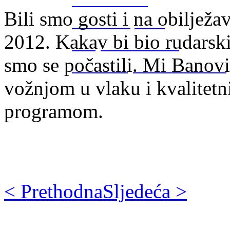
Banovići 2012.
Bili smo gosti i na obiljež
Par Selo Cup 2012
2012. Kakav bi bio rudarsk
Gornje Živinice 2012
smo se počastili. Mi Banov
Posavsko sijelo Gradačac 2012
vožnjom u vlaku i kvalitet
programom.
< Prethodna
Sljedeća >