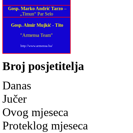
Gosp. Marko Andrić Tarzo
–
„Timun“ Par Selo
Gosp. Almir Mujkić
-
Tito
"Armensa Team"
http://www.armensa.ba/
Broj posjetitelja
Danas
Jučer
Ovog mjeseca
Proteklog mjeseca