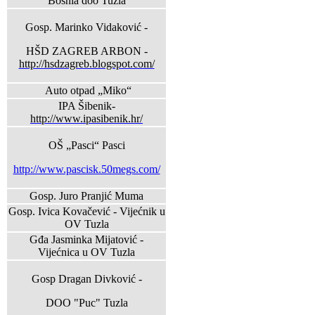
Bosnia doo Tuzla
Gosp. Marinko Vidaković -
HŠD ZAGREB ARBON -
http://hsdzagreb.blogspot.com/
Auto otpad „Miko“
IPA Šibenik-
http://www.ipasibenik.hr/
OŠ „Pasci“ Pasci
http://www.pascisk.50megs.com/
Gosp. Juro Pranjić Muma
Gosp. Ivica Kovačević - Vijećnik u
OV Tuzla
Gđa Jasminka Mijatović -
Vijećnica u OV Tuzla
Gosp Dragan Divković -
DOO "Puc" Tuzla