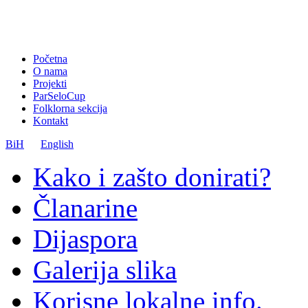
Početna
O nama
Projekti
ParSeloCup
Folklorna sekcija
Kontakt
BiH
English
Kako i zašto donirati?
Članarine
Dijaspora
Galerija slika
Korisne lokalne info.