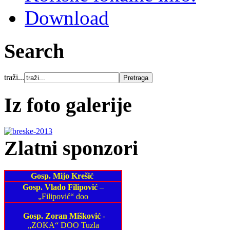
Download
Search
traži...
Iz foto galerije
Zlatni sponzori
Gosp. Mijo Krešić
Gosp. Vlado Filipović
–
„Filipović“ doo
Gosp. Zoran Mišković
-
„ZOKA“ DOO Tuzla