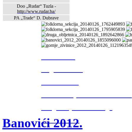
Doo „Rudar“ Tuzla -
http://www.rudar.ba/
PA „Trade“ D. Dubrave
Tuzla 2013.
Rugvica 2013.
Breške 2013.
Posavsko sijelo Gradačac 2013.
Druga obljetnica Udruge
Banovići 2012.
Husino 2013.