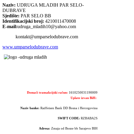
Naziv:
UDRUGA MLADIH PAR SELO-
DUBRAVE
Sjedište:
PAR SELO BB
Identifikacijski broj:
4210011470008
E-mail:
udruga_mladih10@yahoo.com
kontakt@umparselodubrave.com
www.umparselodubrave.com
Domaći transakcijski račun:
1610250031190009
Uplate izvan BiH:
Naziv banke:
Raiffeisen Bank DD Bosna i Hercegovina
SWIFT CODE:
RZBABA2S
Adresa:
Zmaja od Bosne bb Sarajevo BIH