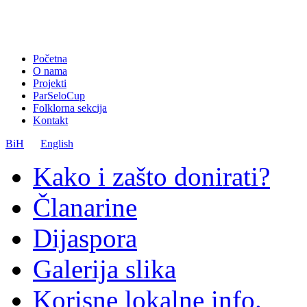
Početna
O nama
Projekti
ParSeloCup
Folklorna sekcija
Kontakt
BiH
English
Kako i zašto donirati?
Članarine
Dijaspora
Galerija slika
Korisne lokalne info.