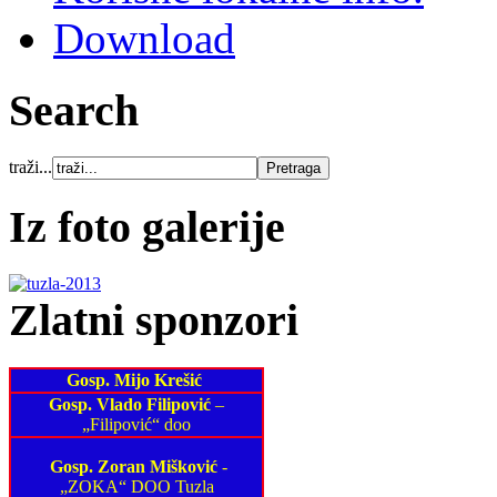
Download
Search
traži...
Iz foto galerije
Zlatni sponzori
Gosp. Mijo Krešić
Gosp. Vlado Filipović
–
„Filipović“ doo
Gosp. Zoran Mišković
-
„ZOKA“ DOO Tuzla