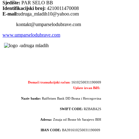
Sjedište:
PAR SELO BB
Identifikacijski broj:
4210011470008
E-mail:
udruga_mladih10@yahoo.com
kontakt@umparselodubrave.com
www.umparselodubrave.com
Domaći transakcijski račun:
1610250031190009
Uplate izvan BiH:
Naziv banke:
Raiffeisen Bank DD Bosna i Hercegovina
SWIFT CODE:
RZBABA2S
Adresa:
Zmaja od Bosne bb Sarajevo BIH
IBAN CODE:
BA391610250031190009