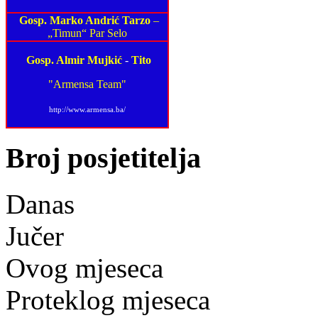
Gosp. Marko Andrić Tarzo
–
„Timun“ Par Selo
Gosp. Almir Mujkić
-
Tito
"Armensa Team"
http://www.armensa.ba/
Broj posjetitelja
Danas
Jučer
Ovog mjeseca
Proteklog mjeseca