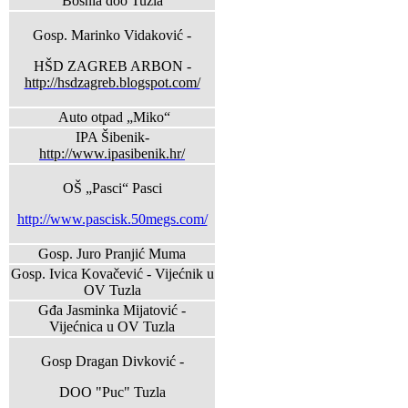
Bosnia doo Tuzla
Gosp. Marinko Vidaković -
HŠD ZAGREB ARBON -
http://hsdzagreb.blogspot.com/
Auto otpad „Miko“
IPA Šibenik-
http://www.ipasibenik.hr/
OŠ „Pasci“ Pasci
http://www.pascisk.50megs.com/
Gosp. Juro Pranjić Muma
Gosp. Ivica Kovačević - Vijećnik u
OV Tuzla
Gđa Jasminka Mijatović -
Vijećnica u OV Tuzla
Gosp Dragan Divković -
DOO "Puc" Tuzla