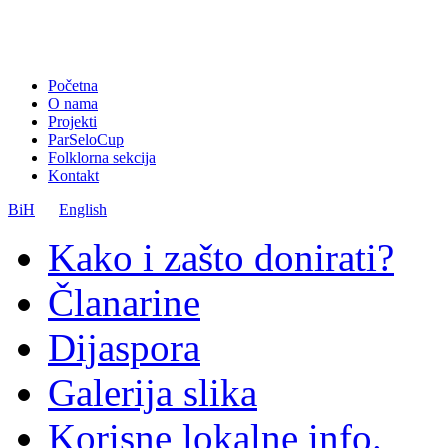
Početna
O nama
Projekti
ParSeloCup
Folklorna sekcija
Kontakt
BiH
English
Kako i zašto donirati?
Članarine
Dijaspora
Galerija slika
Korisne lokalne info.