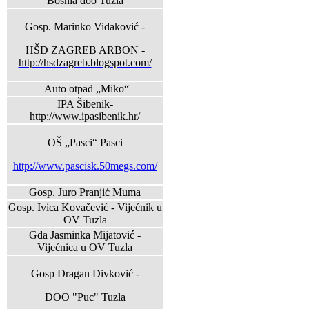
Bosnia doo Tuzla
Gosp. Marinko Vidaković -
HŠD ZAGREB ARBON -
http://hsdzagreb.blogspot.com/
Auto otpad „Miko“
IPA Šibenik-
http://www.ipasibenik.hr/
OŠ „Pasci“ Pasci
http://www.pascisk.50megs.com/
Gosp. Juro Pranjić Muma
Gosp. Ivica Kovačević - Vijećnik u
OV Tuzla
Gđa Jasminka Mijatović -
Vijećnica u OV Tuzla
Gosp Dragan Divković -
DOO "Puc" Tuzla