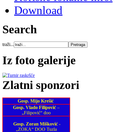
Download
Search
traži...
Iz foto galerije
Zlatni sponzori
Gosp. Mijo Krešić
Gosp. Vlado Filipović
–
„Filipović“ doo
Gosp. Zoran Mišković
-
„ZOKA“ DOO Tuzla