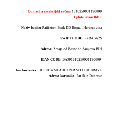
Domaći transakcijski račun:
1610250031190009
Uplate izvan BiH:
Naziv banke:
Raiffeisen Bank DD Bosna i Hercegovina
SWIFT CODE:
RZBABA2S
Adresa:
Zmaja od Bosne bb Sarajevo BIH
IBAN CODE:
BA391610250031190009
Ime korisnika:
UDRUGA MLADIH PAR SELO DUBRAVE
Adresa korisnika:
Par Selo Dubrave