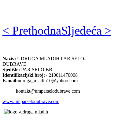
< Prethodna
Sljedeća >
Naziv:
UDRUGA MLADIH PAR SELO-
DUBRAVE
Sjedište:
PAR SELO BB
Identifikacijski broj:
4210011470008
E-mail:
udruga_mladih10@yahoo.com
kontakt@umparselodubrave.com
www.umparselodubrave.com