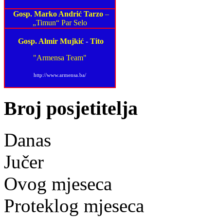
Gosp. Marko Andrić Tarzo
–
„Timun“ Par Selo
Gosp. Almir Mujkić
-
Tito
"Armensa Team"
http://www.armensa.ba/
Broj posjetitelja
Danas
Jučer
Ovog mjeseca
Proteklog mjeseca