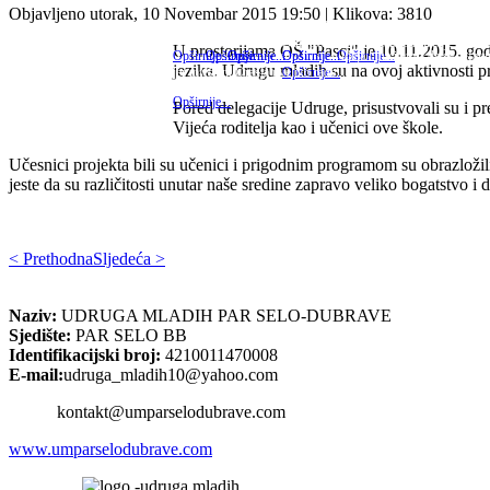
Objavljeno utorak, 10 Novembar 2015 19:50
| Klikova: 3810
Dragi naši, ovim putem vas obavještavamo o aktivnostima u 
Nakon izgradnje prve autobuske nadstrešnice koja je pobrala m
Udruga mladih Par Selo-Dubrave je ispunila jednu od svoj
Večeras je u prostorijama MZ Par Selo održan prvi 
Dan 25. listopad se u Federaciji BiH obilježava 
Sv. Nikola je svetac katoličke i pravosl
Jedna lijepa vijest dolazi iz naše lokal
Sv. Nikola je svetac katoličke i pravosla
Ovih dana priveden je kraju p
Dubrava. Novonastalo udruženje rezultat 
U prostorijama OŠ "Pasci" je 10.11.2015. godi
Naime, već duže vrijeme postoji ideja i inicijativa da se asfa
Opširnije...
Opširnije...
Opširnije...
Opširnije...
Opširnije...
Opširnije...
Opširnije...
jezika. Udrugu mladih su na ovoj aktivnosti p
jer mještani Orašja uveliko rade...
Opširnije...
Opširnije...
Pored delegacije Udruge, prisustvovali su i p
Vijeća roditelja kao i učenici ove škole.
Učesnici projekta bili su učenici i prigodnim programom su obrazložili 
jeste da su različitosti unutar naše sredine zapravo veliko bogatstvo i d
< Prethodna
Sljedeća >
Naziv:
UDRUGA MLADIH PAR SELO-DUBRAVE
Sjedište:
PAR SELO BB
Identifikacijski broj:
4210011470008
E-mail:
udruga_mladih10@yahoo.com
kontakt@umparselodubrave.com
www.umparselodubrave.com