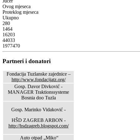
Jučer
Ovog mjeseca
Proteklog mjeseca
Ukupno
280
1464
16203
44033
1977470
Partneri i donatori
Fondacija Tuzlanske zajednice –
http://www.fondacijatz.org/
Gosp. Davor Divković -
MANAGER Traktionssysteme
Bosnia doo Tuzla
Gosp. Marinko Vidaković -
HŠD ZAGREB ARBON -
http://hsdzagreb.blogspot.com/
Auto otpad „Miko“