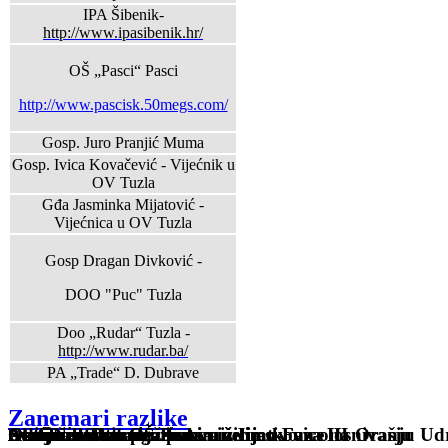
IPA Šibenik-
http://www.ipasibenik.hr/
OŠ „Pasci“ Pasci
http://www.pascisk.50megs.com/
Gosp. Juro Pranjić Muma
Gosp. Ivica Kovačević - Vijećnik u
OV Tuzla
Gđa Jasminka Mijatović -
Vijećnica u OV Tuzla
Gosp Dragan Divković -
DOO "Puc" Tuzla
Doo „Rudar“ Tuzla -
http://www.rudar.ba/
PA „Trade“ D. Dubrave
Zanemari razlike
Sveti Nikola u OŠ Pasci
Osnovana Udruga žena
Održan sastanak žena sa inicijativom o osnivanju Ud
Autobuska stanica kakvu želimo-Faza III
Akcija asfaltiranja puta niz Ljeskovice na Orašju
Sveti Nikola u OŠ Pasci
Obilježen Dan penzionera
Autobuska stanica kakvu želimo-Faza II
Autobuska stanica kakvu želimo