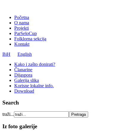
Početna
O nama
Projekti
ParSeloCup
Folklorna sekcija
Kontakt
BiH
English
Kako i zašto donirati?
Članarine
Dijaspora
Galerija slika
Korisne lokalne info.
Download
Search
traži...
Iz foto galerije