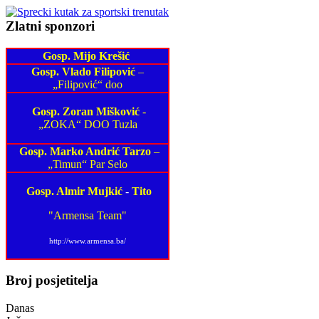
Zlatni sponzori
Gosp. Mijo Krešić
Gosp. Vlado Filipović
–
„Filipović“ doo
Gosp. Zoran Mišković
-
„ZOKA“ DOO Tuzla
Gosp. Marko Andrić Tarzo
–
„Timun“ Par Selo
Gosp. Almir Mujkić
-
Tito
"Armensa Team"
http://www.armensa.ba/
Broj posjetitelja
Danas