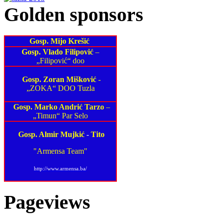
Golden sponsors
Gosp. Mijo Krešić
Gosp. Vlado Filipović
–
„Filipović“ doo
Gosp. Zoran Mišković
-
„ZOKA“ DOO Tuzla
Gosp. Marko Andrić Tarzo
–
„Timun“ Par Selo
Gosp. Almir Mujkić
-
Tito
"Armensa Team"
http://www.armensa.ba/
Pageviews