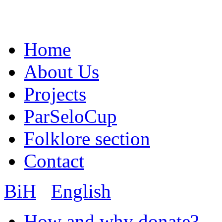
Home
About Us
Projects
ParSeloCup
Folklore section
Contact
BiH
English
How and why donate?