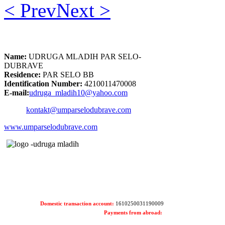
< Prev
Next >
Name:
UDRUGA MLADIH PAR SELO-
DUBRAVE
Residence:
PAR SELO BB
Identification Number:
4210011470008
E-mail:
udruga_mladih10@yahoo.com
kontakt@umparselodubrave.com
www.umparselodubrave.com
Domestic transaction account:
1610250031190009
Payments from abroad: