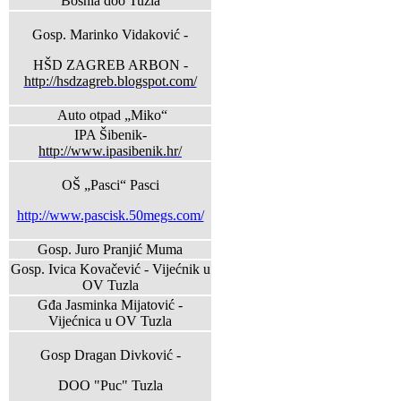
Bosnia doo Tuzla
Gosp. Marinko Vidaković -
HŠD ZAGREB ARBON -
http://hsdzagreb.blogspot.com/
Auto otpad „Miko“
IPA Šibenik-
http://www.ipasibenik.hr/
OŠ „Pasci“ Pasci
http://www.pascisk.50megs.com/
Gosp. Juro Pranjić Muma
Gosp. Ivica Kovačević - Vijećnik u
OV Tuzla
Gđa Jasminka Mijatović -
Vijećnica u OV Tuzla
Gosp Dragan Divković -
DOO "Puc" Tuzla