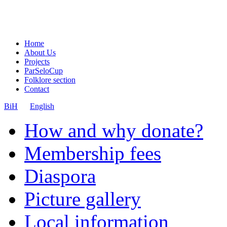
Home
About Us
Projects
ParSeloCup
Folklore section
Contact
BiH
English
How and why donate?
Membership fees
Diaspora
Picture gallery
Local information