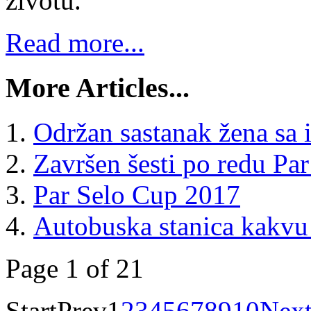
životu.
Read more...
More Articles...
Održan sastanak žena sa 
Završen šesti po redu Pa
Par Selo Cup 2017
Autobuska stanica kakvu 
Page 1 of 21
Start
Prev
1
2
3
4
5
6
7
8
9
10
Nex