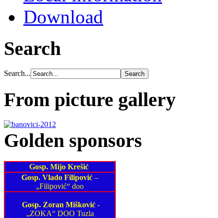
Download
Search
Search...
From picture gallery
Golden sponsors
Gosp. Mijo Krešić
Gosp. Vlado Filipović
–
„Filipović“ doo
Gosp. Zoran Mišković
-
„ZOKA“ DOO Tuzla