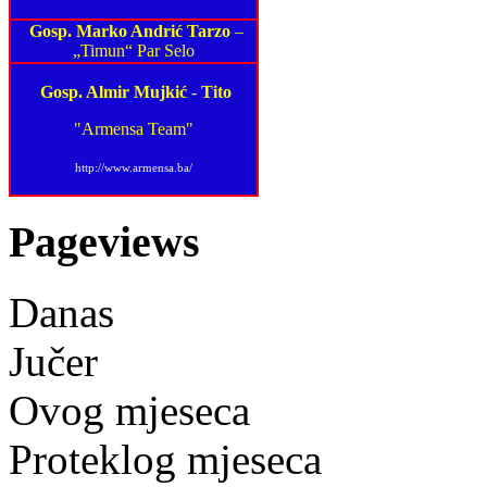
Gosp. Marko Andrić Tarzo
–
„Timun“ Par Selo
Gosp. Almir Mujkić
-
Tito
"Armensa Team"
http://www.armensa.ba/
Pageviews
Danas
Jučer
Ovog mjeseca
Proteklog mjeseca