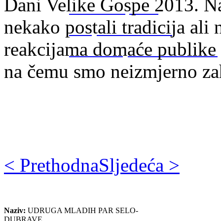
Dani Velike Gospe 2013. N
Par Selo Cup 2012
nekako postali tradicija ali
Gornje Živinice 2012
reakcijama domaće publike o
Posavsko sijelo Gradačac 2012
na čemu smo neizmjerno za
< Prethodna
Sljedeća >
Naziv:
UDRUGA MLADIH PAR SELO-
DUBRAVE