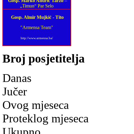
Gosp. Marko Andrić Tarzo
–
„Timun“ Par Selo
Gosp. Almir Mujkić
-
Tito
"Armensa Team"
http://www.armensa.ba/
Broj posjetitelja
Danas
Jučer
Ovog mjeseca
Proteklog mjeseca
Ukupno