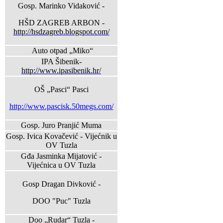
Gosp. Marinko Vidaković -
HŠD ZAGREB ARBON -
http://hsdzagreb.blogspot.com/
Auto otpad „Miko“
IPA Šibenik-
http://www.ipasibenik.hr/
OŠ „Pasci“ Pasci
http://www.pascisk.50megs.com/
Gosp. Juro Pranjić Muma
Gosp. Ivica Kovačević - Vijećnik u
OV Tuzla
Gđa Jasminka Mijatović -
Vijećnica u OV Tuzla
Gosp Dragan Divković -
DOO "Puc" Tuzla
Doo „Rudar“ Tuzla -