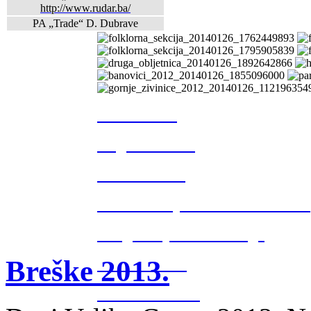
http://www.rudar.ba/
PA „Trade“ D. Dubrave
Tuzla 2013.
Rugvica 2013.
Breške 2013.
Posavsko sijelo Gradačac 2013.
Druga obljetnica Udruge
Breške 2013.
Husino 2013.
Banovići 2012.