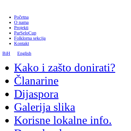
Početna
O nama
Projekti
ParSeloCup
Folklorna sekcija
Kontakt
BiH
English
Kako i zašto donirati?
Članarine
Dijaspora
Galerija slika
Korisne lokalne info.