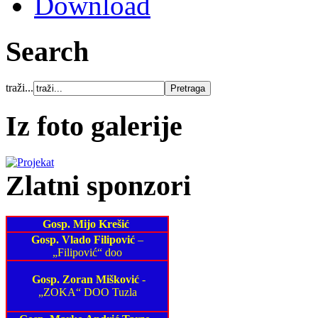
Download
Search
traži...
Iz foto galerije
Zlatni sponzori
Gosp. Mijo Krešić
Gosp. Vlado Filipović
–
„Filipović“ doo
Gosp. Zoran Mišković
-
„ZOKA“ DOO Tuzla