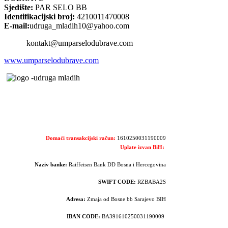
Sjedište:
PAR SELO BB
Identifikacijski broj:
4210011470008
E-mail:
udruga_mladih10@yahoo.com
kontakt@umparselodubrave.com
www.umparselodubrave.com
Domaći transakcijski račun:
1610250031190009
Uplate izvan BiH:
Naziv banke:
Raiffeisen Bank DD Bosna i Hercegovina
SWIFT CODE:
RZBABA2S
Adresa:
Zmaja od Bosne bb Sarajevo BIH
IBAN CODE:
BA391610250031190009