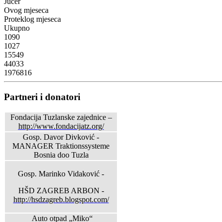
Jučer
Ovog mjeseca
Proteklog mjeseca
Ukupno
1090
1027
15549
44033
1976816
Partneri i donatori
Fondacija Tuzlanske zajednice –
http://www.fondacijatz.org/
Gosp. Davor Divković -
MANAGER Traktionssysteme
Bosnia doo Tuzla
Gosp. Marinko Vidaković -
HŠD ZAGREB ARBON -
http://hsdzagreb.blogspot.com/
Auto otpad „Miko“