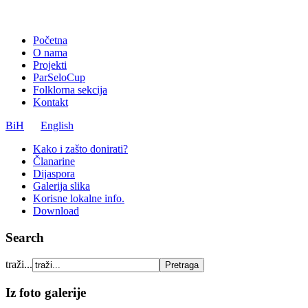
Početna
O nama
Projekti
ParSeloCup
Folklorna sekcija
Kontakt
BiH
English
Kako i zašto donirati?
Članarine
Dijaspora
Galerija slika
Korisne lokalne info.
Download
Search
traži...
Iz foto galerije