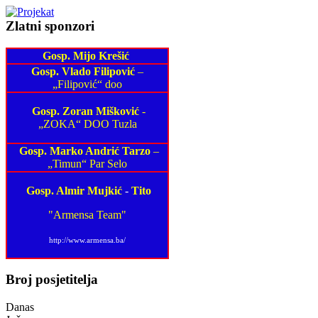
Zlatni sponzori
Gosp. Mijo Krešić
Gosp. Vlado Filipović
–
„Filipović“ doo
Gosp. Zoran Mišković
-
„ZOKA“ DOO Tuzla
Gosp. Marko Andrić Tarzo
–
„Timun“ Par Selo
Gosp. Almir Mujkić
-
Tito
"Armensa Team"
http://www.armensa.ba/
Broj posjetitelja
Danas