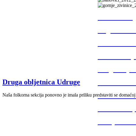
Tuzla 2013.
Rugvica 201
Breške 2013
Posavsko sij
Druga obljet
Druga obljetnica Udruge
Husino 2013
Banovići 20
Naša folkorna sekcija ponovno je imala priliku predstaviti se domaćoj
Par Selo Cu
Gornje Živin
Posavsko sij