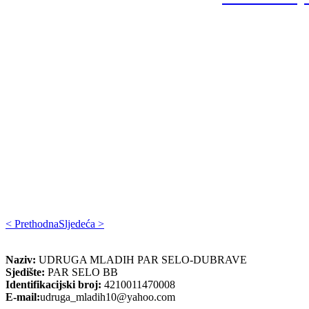
< Prethodna
Sljedeća >
Naziv:
UDRUGA MLADIH PAR SELO-DUBRAVE
Sjedište:
PAR SELO BB
Identifikacijski broj:
4210011470008
E-mail:
udruga_mladih10@yahoo.com