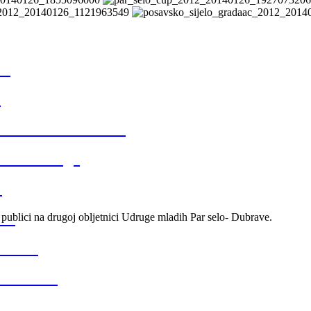
3.
.
elo Gradačac 2013.
nica Udruge
.
12.
 publici na drugoj obljetnici Udruge mladih Par selo- Dubrave.
p 2012
ice 2012
elo Gradačac 2012