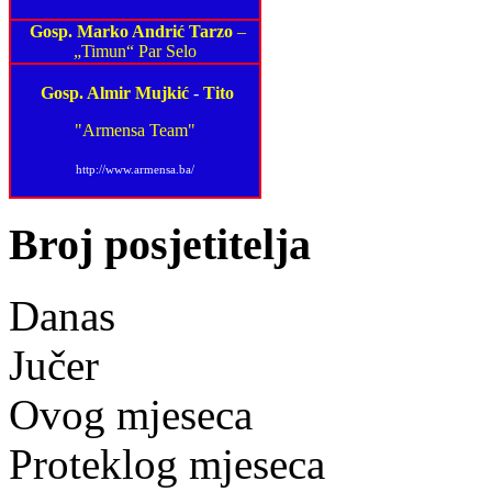
Gosp. Marko Andrić Tarzo
–
„Timun“ Par Selo
Gosp. Almir Mujkić
-
Tito
"Armensa Team"
http://www.armensa.ba/
Broj posjetitelja
Danas
Jučer
Ovog mjeseca
Proteklog mjeseca