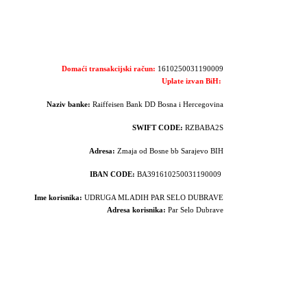
Domaći transakcijski račun:
1610250031190009
Uplate izvan BiH:
Naziv banke:
Raiffeisen Bank DD Bosna i Hercegovina
SWIFT CODE:
RZBABA2S
Adresa:
Zmaja od Bosne bb Sarajevo BIH
IBAN CODE:
BA391610250031190009
Ime korisnika:
UDRUGA MLADIH PAR SELO DUBRAVE
Adresa korisnika:
Par Selo Dubrave