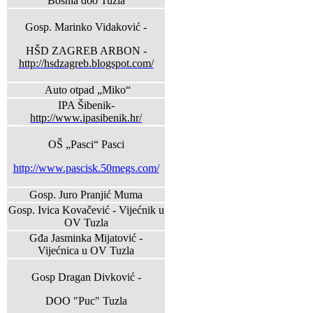
Bosnia doo Tuzla
Gosp. Marinko Vidaković -
HŠD ZAGREB ARBON -
http://hsdzagreb.blogspot.com/
Auto otpad „Miko“
IPA Šibenik-
http://www.ipasibenik.hr/
OŠ „Pasci“ Pasci
http://www.pascisk.50megs.com/
Gosp. Juro Pranjić Muma
Gosp. Ivica Kovačević - Vijećnik u
OV Tuzla
Gđa Jasminka Mijatović -
Vijećnica u OV Tuzla
Gosp Dragan Divković -
DOO "Puc" Tuzla