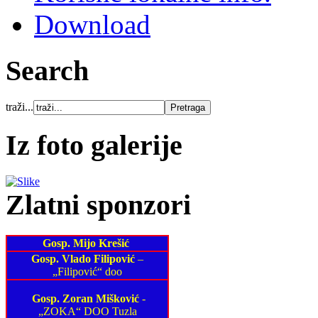
Download
Search
traži...
Iz foto galerije
Zlatni sponzori
Gosp. Mijo Krešić
Gosp. Vlado Filipović
–
„Filipović“ doo
Gosp. Zoran Mišković
-
„ZOKA“ DOO Tuzla