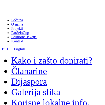
Početna
O nama
Projekti
ParSeloCup
Folklorna sekcija
Kontakt
BiH
English
Kako i zašto donirati?
Članarine
Dijaspora
Galerija slika
Korisne lokalne info.