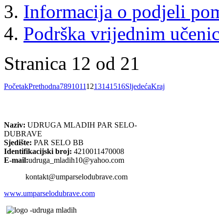
Informacija o podjeli p
Podrška vrijednim učeni
Stranica 12 od 21
Početak
Prethodna
7
8
9
10
11
12
13
14
15
16
Sljedeća
Kraj
Naziv:
UDRUGA MLADIH PAR SELO-
DUBRAVE
Sjedište:
PAR SELO BB
Identifikacijski broj:
4210011470008
E-mail:
udruga_mladih10@yahoo.com
kontakt@umparselodubrave.com
www.umparselodubrave.com